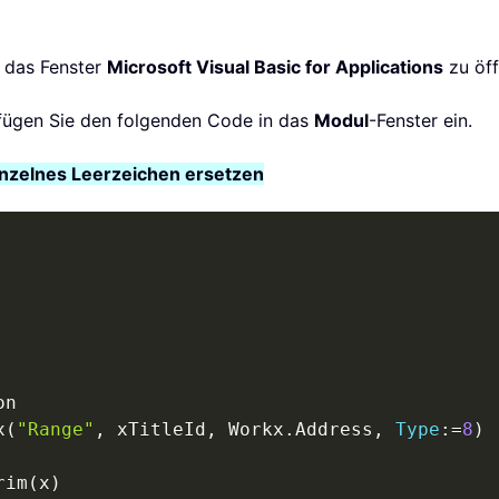
 das Fenster
Microsoft Visual Basic for Applications
zu öff
 fügen Sie den folgenden Code in das
Modul
-Fenster ein.
nzelnes Leerzeichen ersetzen
x
(
"Range"
,
 xTitleId
,
 Workx
.
Address
,
Type
:
=
8
)
rim
(
x
)