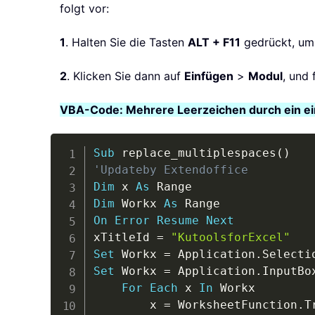
folgt vor:
1
. Halten Sie die Tasten
ALT + F11
gedrückt, um
2
. Klicken Sie dann auf
Einfügen
>
Modul
, und
VBA-Code: Mehrere Leerzeichen durch ein ei
Sub
 replace_multiplespaces
(
)
'Updateby Extendoffice
Dim
 x 
As
Dim
 Workx 
As
On
Error
Resume
Next
xTitleId 
=
"KutoolsforExcel"
Set
 Workx 
=
 Application
.
Set
 Workx 
=
 Application
.
InputBo
For
Each
 x 
In
 Workx

        x 
=
 WorksheetFunction
.
T