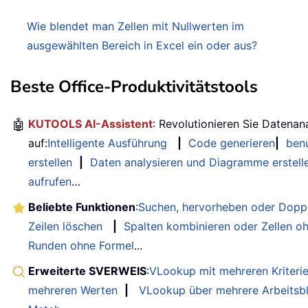
Wie blendet man Zellen mit Nullwerten im
ausgewählten Bereich in Excel ein oder aus?
Beste Office-Produktivitätstools
🤖
KUTOOLS AI-Assistent
: Revolutionieren Sie Datenan
auf:
Intelligente Ausführung
|
Code generieren
|
benu
erstellen
|
Daten analysieren und Diagramme erstell
aufrufen
…
Beliebte Funktionen
:
Suchen, hervorheben oder Doppe
Zeilen löschen
|
Spalten kombinieren oder Zellen o
Runden ohne Formel
...
Erweiterte SVERWEIS
:
VLookup mit mehreren Kriteri
mehreren Werten
|
VLookup über mehrere Arbeitsbl