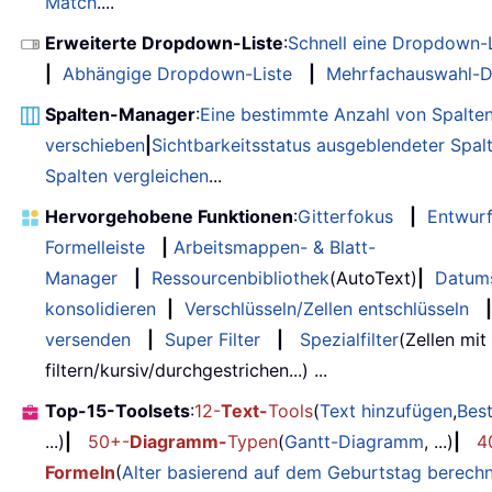
Match
....
Erweiterte Dropdown-Liste
:
Schnell eine Dropdown-L
|
Abhängige Dropdown-Liste
|
Mehrfachauswahl-D
Spalten-Manager
:
Eine bestimmte Anzahl von Spalte
verschieben
|
Sichtbarkeitsstatus ausgeblendeter Spal
Spalten vergleichen
...
Hervorgehobene Funktionen
:
Gitterfokus
|
Entwur
Formelleiste
|
Arbeitsmappen- & Blatt-
Manager
|
Ressourcenbibliothek
(AutoText)
|
Datum
konsolidieren
|
Verschlüsseln/Zellen entschlüsseln
|
versenden
|
Super Filter
|
Spezialfilter
(Zellen mit
filtern/kursiv/durchgestrichen...) ...
Top-15-Toolsets
:
12-
Text-
Tools
(
Text hinzufügen
,
Bes
...)
|
50+-
Diagramm-
Typen
(
Gantt-Diagramm
, ...)
|
4
Formeln
(
Alter basierend auf dem Geburtstag berech