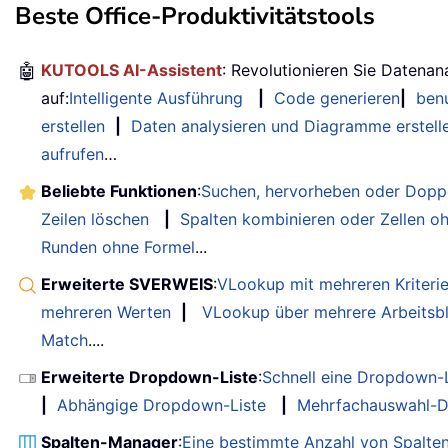
Beste Office-Produktivitätstools
🤖
KUTOOLS AI-Assistent
: Revolutionieren Sie Datenan
auf:
Intelligente Ausführung
|
Code generieren
|
benu
erstellen
|
Daten analysieren und Diagramme erstell
aufrufen
…
Beliebte Funktionen
:
Suchen, hervorheben oder Doppe
Zeilen löschen
|
Spalten kombinieren oder Zellen o
Runden ohne Formel
...
Erweiterte SVERWEIS
:
VLookup mit mehreren Kriteri
mehreren Werten
|
VLookup über mehrere Arbeitsbl
Match
....
Erweiterte Dropdown-Liste
:
Schnell eine Dropdown-L
|
Abhängige Dropdown-Liste
|
Mehrfachauswahl-D
Spalten-Manager
:
Eine bestimmte Anzahl von Spalte