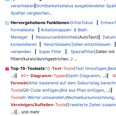
verschieben
|
Sichtbarkeitsstatus ausgeblendeter Spal
Spalten vergleichen
...
Hervorgehobene Funktionen
:
Gitterfokus
|
Entwur
Formelleiste
|
Arbeitsmappen- & Blatt-
Manager
|
Ressourcenbibliothek
(AutoText)
|
Datum
konsolidieren
|
Verschlüsseln/Zellen entschlüsseln
|
versenden
|
Super Filter
|
Spezialfilter
(Zellen mit
filtern/kursiv/durchgestrichen...) ...
Top-15-Toolsets
:
12-
Text-
Tools
(
Text hinzufügen
,
Bes
...)
|
50+-
Diagramm-
Typen
(
Gantt-Diagramm
, ...)
|
4
Formeln
(
Alter basierend auf dem Geburtstag berech
Tools
(
QR-Code einfügen
,
Bild aus Pfad einfügen
, ...)
|
Tools
(
In Wörter umwandeln
,
Wechselkursumrechnung
,
Vereinigen/Aufteilen-
Tools
(
Erweiterte Zeilen zusa
...)
|
... und mehr