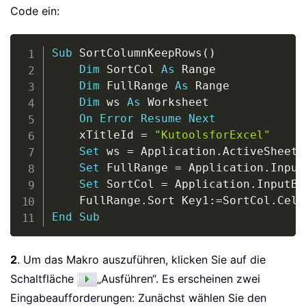
Code ein:
Copy
Sub
 SortColumnKeepRows
(
)
Dim
 SortCol 
As
 Range

Dim
 FullRange 
As
 Range

Dim
 ws 
As
 Worksheet

On
Error
Resume
Next
    xTitleId 
=
"KutoolsforExcel"
Set
 ws 
=
 Application
.
ActiveSheet

Set
 FullRange 
=
 Application
.
Input
Set
 SortCol 
=
 Application
.
InputBo
    FullRange
.
Sort Key1
:
=
SortCol
.
Cell
End
Sub
2
. Um das Makro auszuführen, klicken Sie auf die
Schaltfläche
„Ausführen“. Es erscheinen zwei
Eingabeaufforderungen: Zunächst wählen Sie den