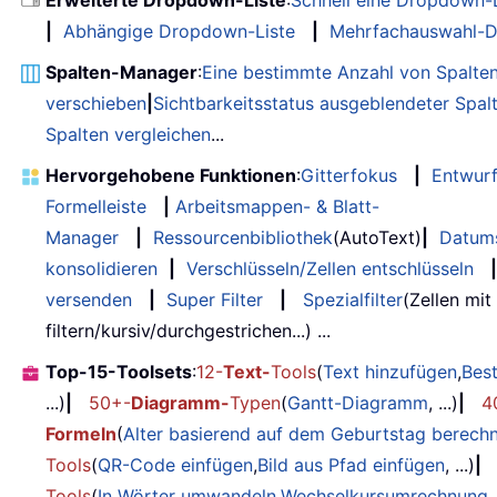
Erweiterte Dropdown-Liste
:
Schnell eine Dropdown-L
|
Abhängige Dropdown-Liste
|
Mehrfachauswahl-D
Spalten-Manager
:
Eine bestimmte Anzahl von Spalte
verschieben
|
Sichtbarkeitsstatus ausgeblendeter Spal
Spalten vergleichen
...
Hervorgehobene Funktionen
:
Gitterfokus
|
Entwur
Formelleiste
|
Arbeitsmappen- & Blatt-
Manager
|
Ressourcenbibliothek
(AutoText)
|
Datum
konsolidieren
|
Verschlüsseln/Zellen entschlüsseln
|
versenden
|
Super Filter
|
Spezialfilter
(Zellen mit
filtern/kursiv/durchgestrichen...) ...
Top-15-Toolsets
:
12-
Text-
Tools
(
Text hinzufügen
,
Bes
...)
|
50+-
Diagramm-
Typen
(
Gantt-Diagramm
, ...)
|
4
Formeln
(
Alter basierend auf dem Geburtstag berech
Tools
(
QR-Code einfügen
,
Bild aus Pfad einfügen
, ...)
|
Tools
(
In Wörter umwandeln
,
Wechselkursumrechnung
,