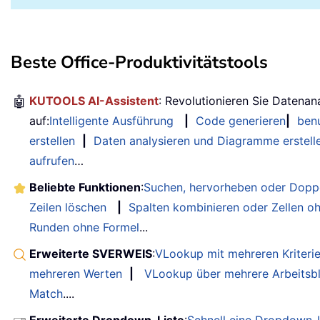
Beste Office-Produktivitätstools
🤖
KUTOOLS AI-Assistent
: Revolutionieren Sie Datenan
auf:
Intelligente Ausführung
|
Code generieren
|
benu
erstellen
|
Daten analysieren und Diagramme erstell
aufrufen
…
Beliebte Funktionen
:
Suchen, hervorheben oder Doppe
Zeilen löschen
|
Spalten kombinieren oder Zellen o
Runden ohne Formel
...
Erweiterte SVERWEIS
:
VLookup mit mehreren Kriteri
mehreren Werten
|
VLookup über mehrere Arbeitsbl
Match
....