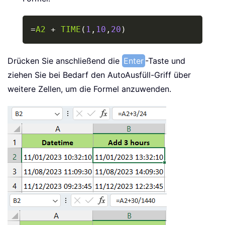
Copy
=
A2
+
TIME
(
1
,
10
,
20
)
Drücken Sie anschließend die
Enter
-Taste und
ziehen Sie bei Bedarf den AutoAusfüll-Griff über
weitere Zellen, um die Formel anzuwenden.