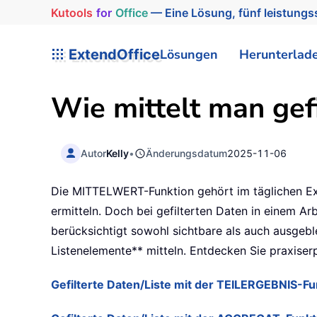
Kutools
for
Office
— Eine Lösung, fünf leistungss
ExtendOffice
Lösungen
Herunterlad
Wie mittelt man gefi
Autor
Kelly
•
Änderungsdatum
2025-11-06
Die MITTELWERT-Funktion gehört im täglichen Exc
ermitteln. Doch bei gefilterten Daten in einem A
berücksichtigt sowohl sichtbare als auch ausgeblen
Listenelemente** mitteln. Entdecken Sie praxiser
Gefilterte Daten/Liste mit der TEILERGEBNIS-Fu