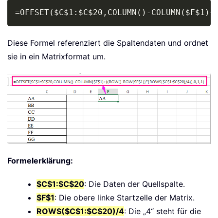
Copy
=OFFSET($C$1:$C$20,COLUMN()-COLUMN($F$1)+
Diese Formel referenziert die Spaltendaten und ordnet
sie in ein Matrixformat um.
Formelerklärung:
$C$1:$C$20
: Die Daten der Quellspalte.
$F$1
: Die obere linke Startzelle der Matrix.
ROWS($C$1:$C$20)/4
: Die „4“ steht für die