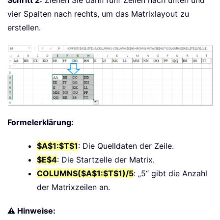
Schritt 2:
Ziehen Sie dann fünf Zeilen nach unten und
vier Spalten nach rechts, um das Matrixlayout zu
erstellen.
Formelerklärung:
$A$1:$T$1
: Die Quelldaten der Zeile.
$E$4
: Die Startzelle der Matrix.
COLUMNS($A$1:$T$1)/5
: „5“ gibt die Anzahl
der Matrixzeilen an.
⚠️ Hinweise: