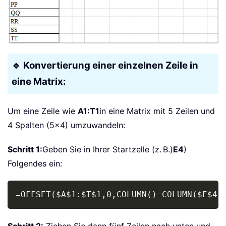
🔹 Konvertierung einer einzelnen Zeile in
eine Matrix:
Um eine Zeile wie
A1:T1
in eine Matrix mit 5 Zeilen und
4 Spalten (5×4) umzuwandeln:
Schritt 1:
Geben Sie in Ihrer Startzelle (z. B.)
E4
)
Folgendes ein:
Copy
=OFFSET($A$1:$T$1,0,COLUMN()-COLUMN($E$4)