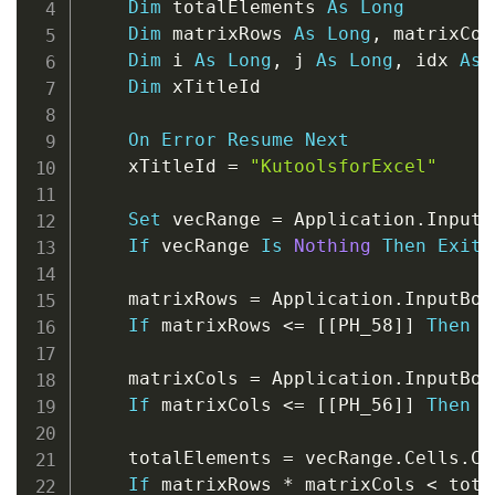
Dim
 totalElements 
As
Long
Dim
 matrixRows 
As
Long
,
 matrixCol
Dim
 i 
As
Long
,
 j 
As
Long
,
 idx 
As
Dim
 xTitleId

On
Error
Resume
Next
    xTitleId 
=
"KutoolsforExcel"
Set
 vecRange 
=
 Application
.
InputB
If
 vecRange 
Is
Nothing
Then
Exit
    matrixRows 
=
 Application
.
InputBox
If
 matrixRows 
<
=
 [[PH_58]] 
Then
E
    matrixCols 
=
 Application
.
InputBox
If
 matrixCols 
<
=
 [[PH_56]] 
Then
E
    totalElements 
=
 vecRange
.
Cells
.
Co
If
 matrixRows 
*
 matrixCols 
<
 tota