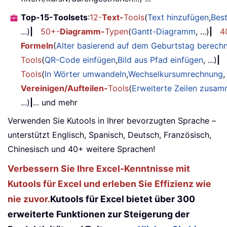
Top-15-Toolsets
:
12-
Text-
Tools
(
Text hinzufügen
,
Bes
...)
|
50+-
Diagramm-
Typen
(
Gantt-Diagramm
, ...)
|
4
Formeln
(
Alter basierend auf dem Geburtstag berech
Tools
(
QR-Code einfügen
,
Bild aus Pfad einfügen
, ...)
|
Tools
(
In Wörter umwandeln
,
Wechselkursumrechnung
,
Vereinigen/Aufteilen-
Tools
(
Erweiterte Zeilen zusa
...)
|
... und mehr
Verwenden Sie Kutools in Ihrer bevorzugten Sprache –
unterstützt Englisch, Spanisch, Deutsch, Französisch,
Chinesisch und 40+ weitere Sprachen!
Verbessern Sie Ihre Excel-Kenntnisse mit
Kutools für Excel und erleben Sie Effizienz wie
nie zuvor.
Kutools für Excel bietet über 300
erweiterte Funktionen zur Steigerung der