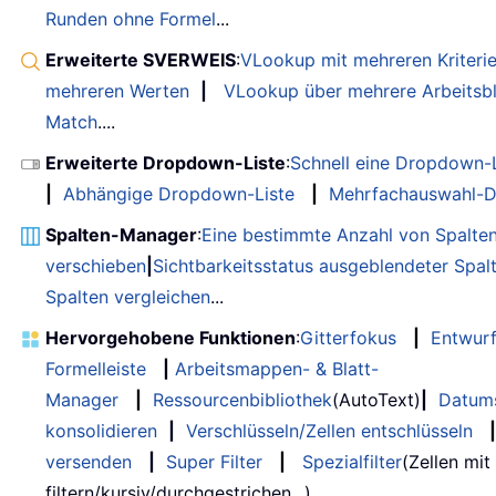
Runden ohne Formel
...
Erweiterte SVERWEIS
:
VLookup mit mehreren Kriteri
mehreren Werten
|
VLookup über mehrere Arbeitsbl
Match
....
Erweiterte Dropdown-Liste
:
Schnell eine Dropdown-L
|
Abhängige Dropdown-Liste
|
Mehrfachauswahl-D
Spalten-Manager
:
Eine bestimmte Anzahl von Spalte
verschieben
|
Sichtbarkeitsstatus ausgeblendeter Spal
Spalten vergleichen
...
Hervorgehobene Funktionen
:
Gitterfokus
|
Entwur
Formelleiste
|
Arbeitsmappen- & Blatt-
Manager
|
Ressourcenbibliothek
(AutoText)
|
Datum
konsolidieren
|
Verschlüsseln/Zellen entschlüsseln
|
versenden
|
Super Filter
|
Spezialfilter
(Zellen mit
filtern/kursiv/durchgestrichen...) ...