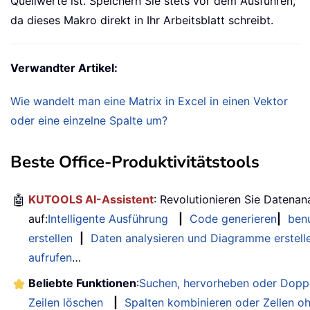
Quellwerte ist. Speichern Sie stets vor dem Ausführen,
da dieses Makro direkt in Ihr Arbeitsblatt schreibt.
Verwandter Artikel:
Wie wandelt man eine Matrix in Excel in einen Vektor
oder eine einzelne Spalte um?
Beste Office-Produktivitätstools
🤖
KUTOOLS AI-Assistent
: Revolutionieren Sie Datenan
auf:
Intelligente Ausführung
|
Code generieren
|
benu
erstellen
|
Daten analysieren und Diagramme erstell
aufrufen
…
Beliebte Funktionen
:
Suchen, hervorheben oder Doppe
Zeilen löschen
|
Spalten kombinieren oder Zellen o