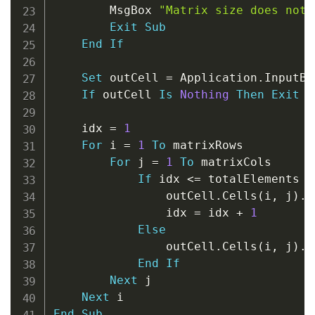
        MsgBox 
"Matrix size does not 
Exit
Sub
End
If
Set
 outCell 
=
 Application
.
InputBo
If
 outCell 
Is
Nothing
Then
Exit
S
    idx 
=
1
For
 i 
=
1
To
 matrixRows

For
 j 
=
1
To
 matrixCols

If
 idx 
<
=
 totalElements 
T
                outCell
.
Cells
(
i
,
 j
)
.
V
                idx 
=
 idx 
+
1
Else
                outCell
.
Cells
(
i
,
 j
)
.
V
End
If
Next
 j

Next
End
Sub