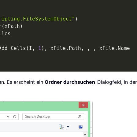
ripting.FileSystemObject"
)
r
(
xPath
)
iles

Add Cells
(
I
,
1
)
,
 xFile
.
Path
,
,
,
 xFile
.
Name

n. Es erscheint ein
Ordner durchsuchen
-Dialogfeld, in d