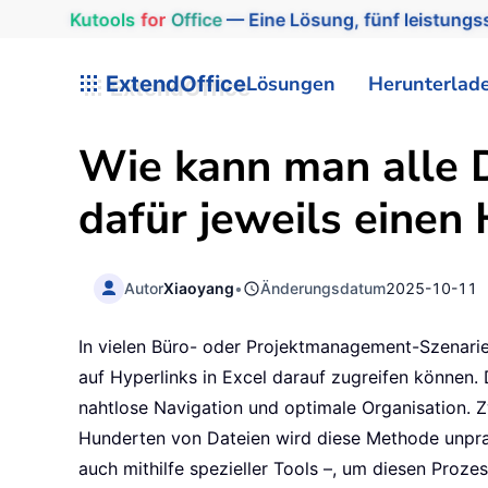
Kutools
for
Office
— Eine Lösung, fünf leistungss
ExtendOffice
Lösungen
Herunterlad
Wie kann man alle 
dafür jeweils einen 
Autor
Xiaoyang
•
Änderungsdatum
2025-10-11
In vielen Büro- oder Projektmanagement-Szenarie
auf Hyperlinks in Excel darauf zugreifen können. 
nahtlose Navigation und optimale Organisation. 
Hunderten von Dateien wird diese Methode unprak
auch mithilfe spezieller Tools –, um diesen Proze