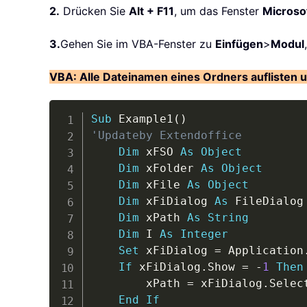
2.
Drücken Sie
Alt + F11
, um das Fenster
Microsof
3.
Gehen Sie im VBA-Fenster zu
Einfügen
>
Modul
VBA: Alle Dateinamen eines Ordners auflisten un
Sub
 Example1
(
)
'Updateby Extendoffice
Dim
 xFSO 
As
Object
Dim
 xFolder 
As
Object
Dim
 xFile 
As
Object
Dim
 xFiDialog 
As
 FileDialog

Dim
 xPath 
As
String
Dim
 I 
As
Integer
Set
 xFiDialog 
=
 Application
If
 xFiDialog
.
Show 
=
-
1
Then
        xPath 
=
 xFiDialog
.
Selec
End
If