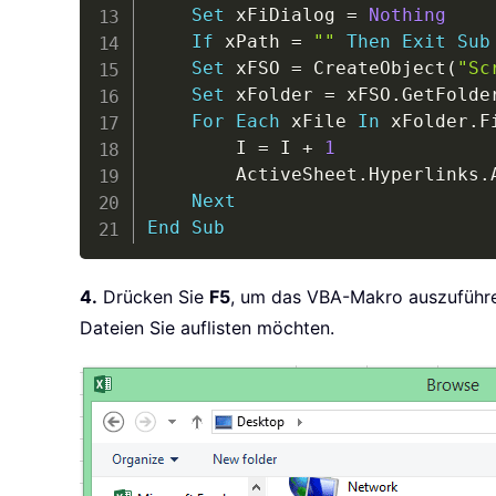
Set
 xFiDialog 
=
Nothing
If
 xPath 
=
""
Then
Exit
Sub
Set
 xFSO 
=
 CreateObject
(
"Sc
Set
 xFolder 
=
 xFSO
.
GetFolde
For
Each
 xFile 
In
 xFolder
.
F
        I 
=
 I 
+
1
        ActiveSheet
.
Hyperlinks
.
Next
End
Sub
4.
Drücken Sie
F5
, um das VBA-Makro auszuführe
Dateien Sie auflisten möchten.