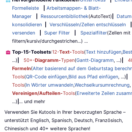
Formelleiste
|
Arbeitsmappen- & Blatt-
Manager
|
Ressourcenbibliothek
(AutoText)
|
Datum
konsolidieren
|
Verschlüsseln/Zellen entschlüsseln
|
versenden
|
Super Filter
|
Spezialfilter
(Zellen mit
filtern/kursiv/durchgestrichen...) ...
Top-15-Toolsets
:
12-
Text-
Tools
(
Text hinzufügen
,
Bes
...)
|
50+-
Diagramm-
Typen
(
Gantt-Diagramm
, ...)
|
4
Formeln
(
Alter basierend auf dem Geburtstag berech
Tools
(
QR-Code einfügen
,
Bild aus Pfad einfügen
, ...)
|
Tools
(
In Wörter umwandeln
,
Wechselkursumrechnung
,
Vereinigen/Aufteilen-
Tools
(
Erweiterte Zeilen zusa
...)
|
... und mehr
Verwenden Sie Kutools in Ihrer bevorzugten Sprache –
unterstützt Englisch, Spanisch, Deutsch, Französisch,
Chinesisch und 40+ weitere Sprachen!