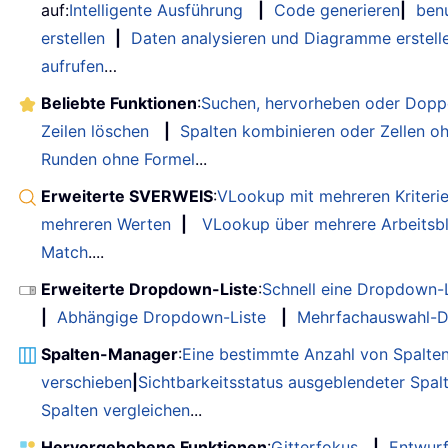
auf:
Intelligente Ausführung
|
Code generieren
|
benu
erstellen
|
Daten analysieren und Diagramme erstell
aufrufen
…
Beliebte Funktionen
:
Suchen, hervorheben oder Doppe
Zeilen löschen
|
Spalten kombinieren oder Zellen o
Runden ohne Formel
...
Erweiterte SVERWEIS
:
VLookup mit mehreren Kriteri
mehreren Werten
|
VLookup über mehrere Arbeitsbl
Match
....
Erweiterte Dropdown-Liste
:
Schnell eine Dropdown-L
|
Abhängige Dropdown-Liste
|
Mehrfachauswahl-D
Spalten-Manager
:
Eine bestimmte Anzahl von Spalte
verschieben
|
Sichtbarkeitsstatus ausgeblendeter Spal
Spalten vergleichen
...
Hervorgehobene Funktionen
:
Gitterfokus
|
Entwur