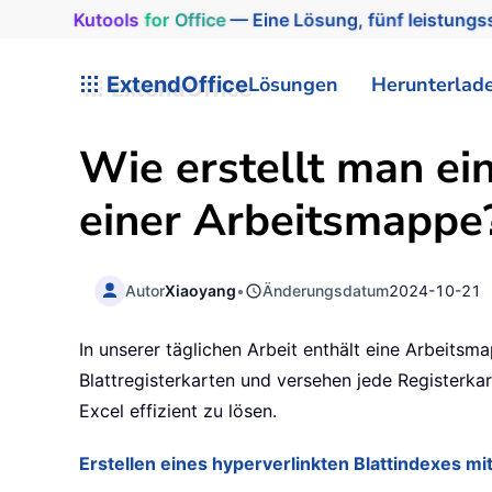
Kutools
for
Office
— Eine Lösung, fünf leistungss
ExtendOffice
Lösungen
Herunterlad
Wie erstellt man ein
einer Arbeitsmappe
Autor
Xiaoyang
•
Änderungsdatum
2024-10-21
In unserer täglichen Arbeit enthält eine Arbeitsma
Blattregisterkarten und versehen jede Registerkar
Excel effizient zu lösen.
Erstellen eines hyperverlinkten Blattindexes 