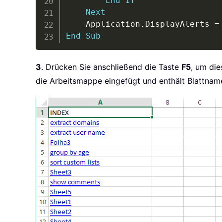
End
If
Next
    Application
.
DisplayAlerts 
=
End
Sub
3
. Drücken Sie anschließend die Taste
F5
, um di
die Arbeitsmappe eingefügt und enthält Blattname