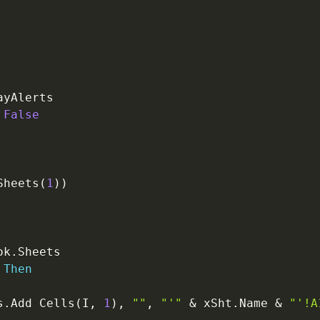
ayAlerts

False
Sheets
(
1
)
)
ok
.
Sheets

Then
s
.
Add Cells
(
I
,
1
)
,
""
,
"'"
&
 xSht
.
Name 
&
"'!A