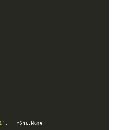
1"
,
,
 xSht
.
Name
