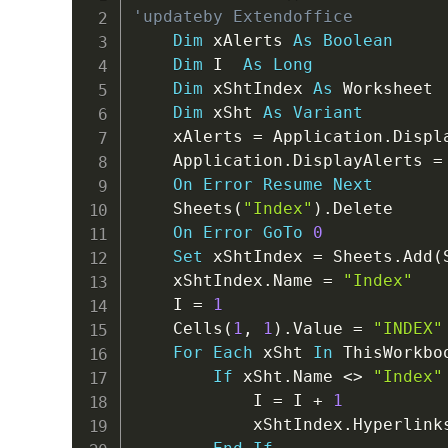
'updateby Extendoffice
Dim
 xAlerts 
As
Boolean
Dim
 I  
As
Long
Dim
 xShtIndex 
As
 Worksheet

Dim
 xSht 
As
Variant
    xAlerts 
=
 Application
.
Displ
    Application
.
DisplayAlerts 
=
On
Error
Resume
Next
    Sheets
(
"Index"
)
.
Delete

On
Error
GoTo
0
Set
 xShtIndex 
=
 Sheets
.
Add
(
    xShtIndex
.
Name 
=
"Index"
    I 
=
1
    Cells
(
1
,
1
)
.
Value 
=
"INDEX"
For
Each
 xSht 
In
 ThisWorkbo
If
 xSht
.
Name 
<
>
"Index"
            I 
=
 I 
+
1
            xShtIndex
.
Hyperlink