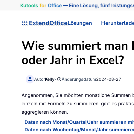
Kutools
for
Office
— Eine Lösung, fünf leistungss
ExtendOffice
Lösungen
Herunterlad
Wie summiert man D
oder Jahr in Excel?
Autor
Kelly
•
Änderungsdatum
2024-08-27
Angenommen, Sie möchten monatliche Summen bas
einzeln mit Formeln zu summieren, gibt es praktis
aggregieren können.
Daten nach Monat/Quartal/Jahr summieren mit
Daten nach Wochentag/Monat/Jahr summieren 