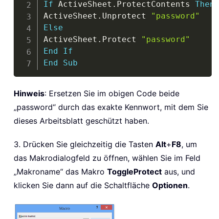
If
 ActiveSheet
.
ProtectContents 
Then
ActiveSheet
.
Unprotect 
"password"
Else
ActiveSheet
.
Protect 
"password"
End
If
End
Sub
Hinweis
: Ersetzen Sie im obigen Code beide
„password“ durch das exakte Kennwort, mit dem Sie
dieses Arbeitsblatt geschützt haben.
3. Drücken Sie gleichzeitig die Tasten
Alt
+
F8
, um
das Makrodialogfeld zu öffnen, wählen Sie im Feld
„Makroname“ das Makro
ToggleProtect
aus, und
klicken Sie dann auf die Schaltfläche
Optionen
.