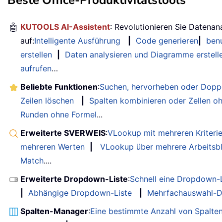
🤖
KUTOOLS AI-Assistent
: Revolutionieren Sie Datenan
auf:
Intelligente Ausführung
|
Code generieren
|
benu
erstellen
|
Daten analysieren und Diagramme erstell
aufrufen
…
Beliebte Funktionen
:
Suchen, hervorheben oder Doppe
Zeilen löschen
|
Spalten kombinieren oder Zellen o
Runden ohne Formel
...
Erweiterte SVERWEIS
:
VLookup mit mehreren Kriteri
mehreren Werten
|
VLookup über mehrere Arbeitsbl
Match
....
Erweiterte Dropdown-Liste
:
Schnell eine Dropdown-L
|
Abhängige Dropdown-Liste
|
Mehrfachauswahl-D
Spalten-Manager
:
Eine bestimmte Anzahl von Spalte