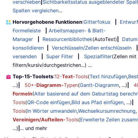
verschieben
|
Sichtbarkeitsstatus ausgeblendeter Spal
Spalten vergleichen
...
Hervorgehobene Funktionen
:
Gitterfokus
|
Entwur
Formelleiste
|
Arbeitsmappen- & Blatt-
Manager
|
Ressourcenbibliothek
(AutoText)
|
Datum
konsolidieren
|
Verschlüsseln/Zellen entschlüsseln
|
versenden
|
Super Filter
|
Spezialfilter
(Zellen mit
filtern/kursiv/durchgestrichen...) ...
Top-15-Toolsets
:
12-
Text-
Tools
(
Text hinzufügen
,
Bes
...)
|
50+-
Diagramm-
Typen
(
Gantt-Diagramm
, ...)
|
4
Formeln
(
Alter basierend auf dem Geburtstag berech
Tools
(
QR-Code einfügen
,
Bild aus Pfad einfügen
, ...)
|
Tools
(
In Wörter umwandeln
,
Wechselkursumrechnung
,
Vereinigen/Aufteilen-
Tools
(
Erweiterte Zeilen zusa
...)
|
... und mehr