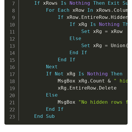
If
 xRows 
Is
Nothing
Then
Exit
Sub
For
Each
 xRow 
In
 xRows
.
Column
If
 xRow
.
EntireRow
.
Hidden 
If
 xRg 
Is
Nothing
The
Set
 xRg 
=
 xRow

Else
Set
 xRg 
=
 Union
(
x
End
If
End
If
Next
If
Not
 xRg 
Is
Nothing
Then
			MsgBox xRg
.
Count 
&
" hidd
			xRg
.
EntireRow
.
Delete

Else
			MsgBox 
"No hidden rows fo
End
If
End
Sub