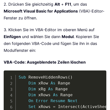
2. Drücken Sie gleichzeitig
Alt
+
F11
, um das
Microsoft Visual Basic for Applications
(VBA)-Editor-
Fenster zu öffnen.
3. Klicken Sie im VBA-Editor im oberen Menü auf
Einfügen
und wählen Sie dann
Modul
. Kopieren Sie
den folgenden VBA-Code und fügen Sie ihn in das
Modulfenster ein:
VBA-Code: Ausgeblendete Zeilen löschen
Copy
Sub
 RemoveHiddenRows
(
)
Dim
 xRow 
As
 Range

Dim
 xRg 
As
 Range

Dim
 xRows 
As
 Range

On
Error
Resume
Next
Set
 xRows 
=
 Intersect
(
ActiveSheet