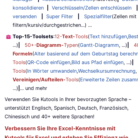
konsolidieren
|
Verschlüsseln/Zellen entschlüsseln
|
versenden
|
Super Filter
|
Spezialfilter
(Zellen mit
filtern/kursiv/durchgestrichen...) ...
Top-15-Toolsets
:
12-
Text-
Tools
(
Text hinzufügen
,
Bes
...)
|
50+-
Diagramm-
Typen
(
Gantt-Diagramm
, ...)
|
4
Formeln
(
Alter basierend auf dem Geburtstag berech
Tools
(
QR-Code einfügen
,
Bild aus Pfad einfügen
, ...)
|
Tools
(
In Wörter umwandeln
,
Wechselkursumrechnung
,
Vereinigen/Aufteilen-
Tools
(
Erweiterte Zeilen zusa
...)
|
... und mehr
Verwenden Sie Kutools in Ihrer bevorzugten Sprache –
unterstützt Englisch, Spanisch, Deutsch, Französisch,
Chinesisch und 40+ weitere Sprachen!
Verbessern Sie Ihre Excel-Kenntnisse mit
Kutools für Excel und erleben Sie Effizienz wie