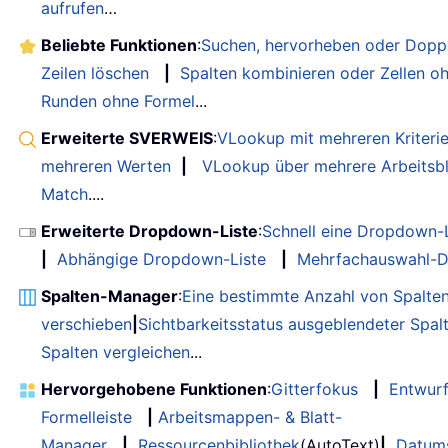
aufrufen
…
Beliebte Funktionen
:
Suchen, hervorheben oder Doppe
Zeilen löschen
|
Spalten kombinieren oder Zellen o
Runden ohne Formel
...
Erweiterte SVERWEIS
:
VLookup mit mehreren Kriteri
mehreren Werten
|
VLookup über mehrere Arbeitsbl
Match
....
Erweiterte Dropdown-Liste
:
Schnell eine Dropdown-L
|
Abhängige Dropdown-Liste
|
Mehrfachauswahl-D
Spalten-Manager
:
Eine bestimmte Anzahl von Spalte
verschieben
|
Sichtbarkeitsstatus ausgeblendeter Spal
Spalten vergleichen
...
Hervorgehobene Funktionen
:
Gitterfokus
|
Entwur
Formelleiste
|
Arbeitsmappen- & Blatt-
Manager
|
Ressourcenbibliothek
(AutoText)
|
Datum