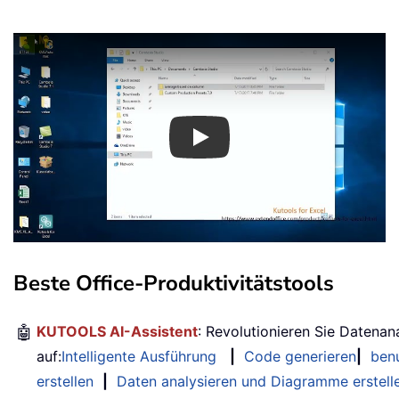
Play
Beste Office-Produktivitätstools
🤖
KUTOOLS AI-Assistent
: Revolutionieren Sie Datenan
auf:
Intelligente Ausführung
|
Code generieren
|
benu
erstellen
|
Daten analysieren und Diagramme erstell