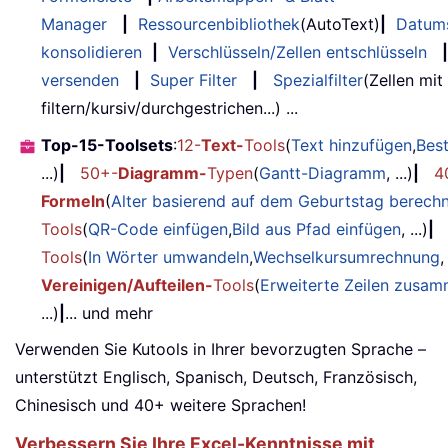
Manager
|
Ressourcenbibliothek
(AutoText)
|
Datum
konsolidieren
|
Verschlüsseln/Zellen entschlüsseln
|
versenden
|
Super Filter
|
Spezialfilter
(Zellen mit
filtern/kursiv/durchgestrichen...) ...
Top-15-Toolsets
:
12-
Text-
Tools
(
Text hinzufügen
,
Bes
...)
|
50+-
Diagramm-
Typen
(
Gantt-Diagramm
, ...)
|
4
Formeln
(
Alter basierend auf dem Geburtstag berech
Tools
(
QR-Code einfügen
,
Bild aus Pfad einfügen
, ...)
|
Tools
(
In Wörter umwandeln
,
Wechselkursumrechnung
,
Vereinigen/Aufteilen-
Tools
(
Erweiterte Zeilen zusa
...)
|
... und mehr
Verwenden Sie Kutools in Ihrer bevorzugten Sprache –
unterstützt Englisch, Spanisch, Deutsch, Französisch,
Chinesisch und 40+ weitere Sprachen!
Verbessern Sie Ihre Excel-Kenntnisse mit