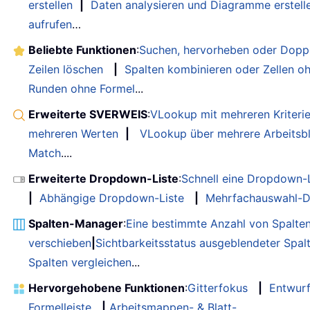
erstellen
|
Daten analysieren und Diagramme erstell
aufrufen
…
Beliebte Funktionen
:
Suchen, hervorheben oder Doppe
Zeilen löschen
|
Spalten kombinieren oder Zellen o
Runden ohne Formel
...
Erweiterte SVERWEIS
:
VLookup mit mehreren Kriteri
mehreren Werten
|
VLookup über mehrere Arbeitsbl
Match
....
Erweiterte Dropdown-Liste
:
Schnell eine Dropdown-L
|
Abhängige Dropdown-Liste
|
Mehrfachauswahl-D
Spalten-Manager
:
Eine bestimmte Anzahl von Spalte
verschieben
|
Sichtbarkeitsstatus ausgeblendeter Spal
Spalten vergleichen
...
Hervorgehobene Funktionen
:
Gitterfokus
|
Entwur
Formelleiste
|
Arbeitsmappen- & Blatt-