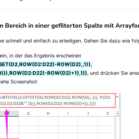
 Bereich in einer gefilterten Spalte mit Arrayf
be schnell und einfach zu erledigen. Gehen Sie dazu wie fol
ein, in der das Ergebnis erscheinen
ET(D2,ROW(D2:D22)-ROW(D2),,1)),
0))),ROW(D2:D22)-ROW(D2)+1),1))
, und drücken Sie ans
iehe Screenshot: