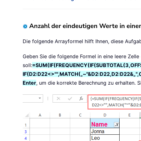
Anzahl der eindeutigen Werte in einem
Die folgende Arrayformel hilft Ihnen, diese Aufga
Geben Sie die folgende Formel in eine leere Zelle 
soll:
=SUM(IF(FREQUENCY(IF(SUBTOTAL(3,OFFS
IF(D2:D22<>"",MATCH(„~"&D2:D22,D2:D22&„",
Enter
, um die korrekte Berechnung zu erhalten. S