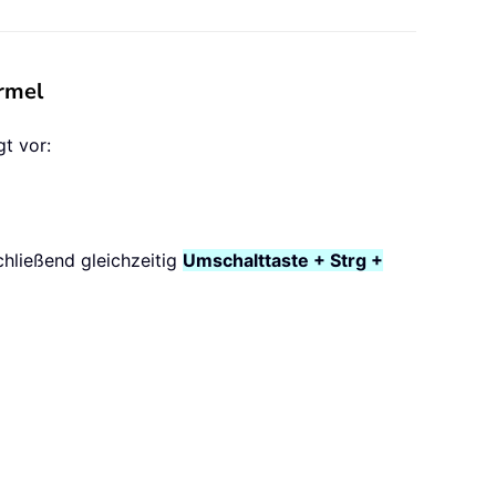
ormel
gt vor:
chließend gleichzeitig
Umschalttaste + Strg +