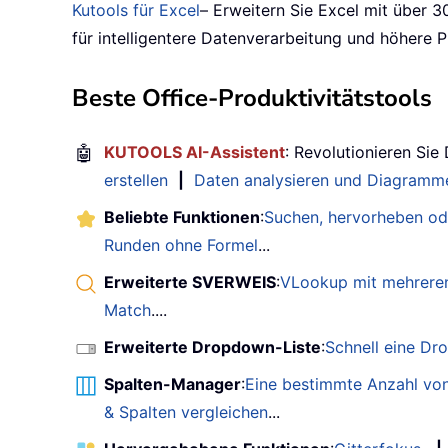
Kutools für Excel
– Erweitern Sie Excel mit über 3
für intelligentere Datenverarbeitung und höhere P
Beste Office-Produktivitätstools
🤖
KUTOOLS AI-Assistent
: Revolutionieren Sie
erstellen
|
Daten analysieren und Diagramme
Beliebte Funktionen
:
Suchen, hervorheben od
Runden ohne Formel
...
Erweiterte SVERWEIS
:
VLookup mit mehreren
Match
....
Erweiterte Dropdown-Liste
:
Schnell eine Dr
Spalten-Manager
:
Eine bestimmte Anzahl von
& Spalten vergleichen
...