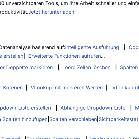
00 unverzichtbaren Tools, um Ihre Arbeit schneller und einf
roduktivität.
Jetzt herunterladen
 Datenanalyse basierend auf:
Intelligente Ausführung
|
Cod
 erstellen
|
Erweiterte Funktionen aufrufen
…
er Doppelte markieren
|
Leere Zeilen löschen
|
Spalten
 Kriterien
|
VLookup mit mehreren Werten
|
VLookup üb
opdown-Liste erstellen
|
Abhängige Dropdown-Liste
|
M
 Spalten hinzufügen
|
Spalten verschieben
|
Sichtbarkeitssta