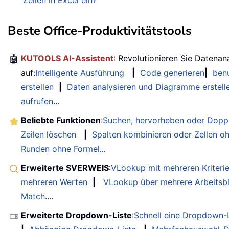
Zeilen in Excel ein?
Beste Office-Produktivitätstools
🤖
KUTOOLS AI-Assistent
: Revolutionieren Sie Datenan
auf:
Intelligente Ausführung
|
Code generieren
|
benu
erstellen
|
Daten analysieren und Diagramme erstell
aufrufen
…
Beliebte Funktionen
:
Suchen, hervorheben oder Doppe
Zeilen löschen
|
Spalten kombinieren oder Zellen o
Runden ohne Formel
...
Erweiterte SVERWEIS
:
VLookup mit mehreren Kriteri
mehreren Werten
|
VLookup über mehrere Arbeitsbl
Match
....
Erweiterte Dropdown-Liste
:
Schnell eine Dropdown-L