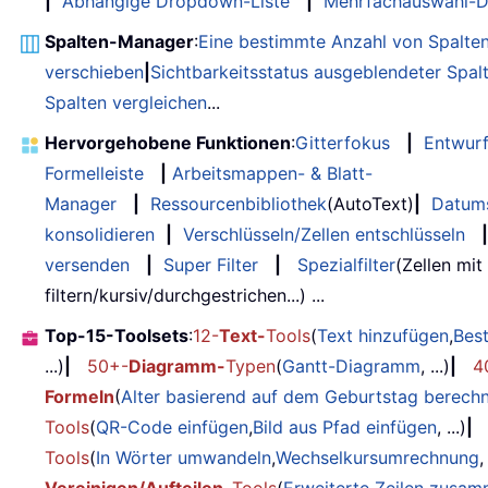
|
Abhängige Dropdown-Liste
|
Mehrfachauswahl-D
Spalten-Manager
:
Eine bestimmte Anzahl von Spalte
verschieben
|
Sichtbarkeitsstatus ausgeblendeter Spal
Spalten vergleichen
...
Hervorgehobene Funktionen
:
Gitterfokus
|
Entwur
Formelleiste
|
Arbeitsmappen- & Blatt-
Manager
|
Ressourcenbibliothek
(AutoText)
|
Datum
konsolidieren
|
Verschlüsseln/Zellen entschlüsseln
|
versenden
|
Super Filter
|
Spezialfilter
(Zellen mit
filtern/kursiv/durchgestrichen...) ...
Top-15-Toolsets
:
12-
Text-
Tools
(
Text hinzufügen
,
Bes
...)
|
50+-
Diagramm-
Typen
(
Gantt-Diagramm
, ...)
|
4
Formeln
(
Alter basierend auf dem Geburtstag berech
Tools
(
QR-Code einfügen
,
Bild aus Pfad einfügen
, ...)
|
Tools
(
In Wörter umwandeln
,
Wechselkursumrechnung
,