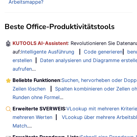
Arbeitsmappe?
Beste Office-Produktivitätstools
🤖
KUTOOLS AI-Assistent
: Revolutionieren Sie Datenan
auf:
Intelligente Ausführung
|
Code generieren
|
benu
erstellen
|
Daten analysieren und Diagramme erstell
aufrufen
…
Beliebte Funktionen
:
Suchen, hervorheben oder Doppe
Zeilen löschen
|
Spalten kombinieren oder Zellen o
Runden ohne Formel
...
Erweiterte SVERWEIS
:
VLookup mit mehreren Kriteri
mehreren Werten
|
VLookup über mehrere Arbeitsbl
Match
....