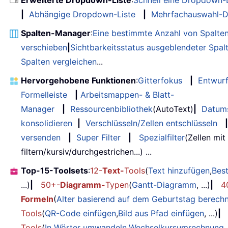
Erweiterte Dropdown-Liste
:
Schnell eine Dropdown-L
|
Abhängige Dropdown-Liste
|
Mehrfachauswahl-D
Spalten-Manager
:
Eine bestimmte Anzahl von Spalte
verschieben
|
Sichtbarkeitsstatus ausgeblendeter Spal
Spalten vergleichen
...
Hervorgehobene Funktionen
:
Gitterfokus
|
Entwur
Formelleiste
|
Arbeitsmappen- & Blatt-
Manager
|
Ressourcenbibliothek
(AutoText)
|
Datum
konsolidieren
|
Verschlüsseln/Zellen entschlüsseln
|
versenden
|
Super Filter
|
Spezialfilter
(Zellen mit
filtern/kursiv/durchgestrichen...) ...
Top-15-Toolsets
:
12-
Text-
Tools
(
Text hinzufügen
,
Bes
...)
|
50+-
Diagramm-
Typen
(
Gantt-Diagramm
, ...)
|
4
Formeln
(
Alter basierend auf dem Geburtstag berech
Tools
(
QR-Code einfügen
,
Bild aus Pfad einfügen
, ...)
|
Tools
(
In Wörter umwandeln
,
Wechselkursumrechnung
,