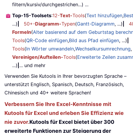
filtern/kursiv/durchgestrichen...) ...
Top-15-Toolsets
:
12-
Text-
Tools
(
Text hinzufügen
,
Bes
...)
|
50+-
Diagramm-
Typen
(
Gantt-Diagramm
, ...)
|
4
Formeln
(
Alter basierend auf dem Geburtstag berech
Tools
(
QR-Code einfügen
,
Bild aus Pfad einfügen
, ...)
|
Tools
(
In Wörter umwandeln
,
Wechselkursumrechnung
,
Vereinigen/Aufteilen-
Tools
(
Erweiterte Zeilen zusa
...)
|
... und mehr
Verwenden Sie Kutools in Ihrer bevorzugten Sprache –
unterstützt Englisch, Spanisch, Deutsch, Französisch,
Chinesisch und 40+ weitere Sprachen!
Verbessern Sie Ihre Excel-Kenntnisse mit
Kutools für Excel und erleben Sie Effizienz wie
nie zuvor.
Kutools für Excel bietet über 300
erweiterte Funktionen zur Steigerung der