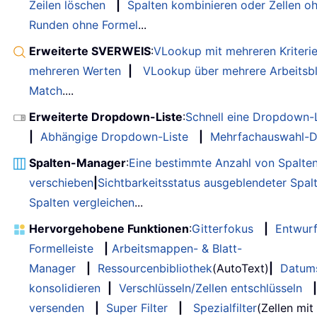
Zeilen löschen
|
Spalten kombinieren oder Zellen o
Runden ohne Formel
...
Erweiterte SVERWEIS
:
VLookup mit mehreren Kriteri
mehreren Werten
|
VLookup über mehrere Arbeitsbl
Match
....
Erweiterte Dropdown-Liste
:
Schnell eine Dropdown-L
|
Abhängige Dropdown-Liste
|
Mehrfachauswahl-D
Spalten-Manager
:
Eine bestimmte Anzahl von Spalte
verschieben
|
Sichtbarkeitsstatus ausgeblendeter Spal
Spalten vergleichen
...
Hervorgehobene Funktionen
:
Gitterfokus
|
Entwur
Formelleiste
|
Arbeitsmappen- & Blatt-
Manager
|
Ressourcenbibliothek
(AutoText)
|
Datum
konsolidieren
|
Verschlüsseln/Zellen entschlüsseln
|
versenden
|
Super Filter
|
Spezialfilter
(Zellen mit