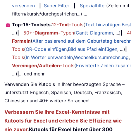
versenden
|
Super Filter
|
Spezialfilter
(Zellen mit
filtern/kursiv/durchgestrichen...) ...
Top-15-Toolsets
:
12-
Text-
Tools
(
Text hinzufügen
,
Bes
...)
|
50+-
Diagramm-
Typen
(
Gantt-Diagramm
, ...)
|
4
Formeln
(
Alter basierend auf dem Geburtstag berech
Tools
(
QR-Code einfügen
,
Bild aus Pfad einfügen
, ...)
|
Tools
(
In Wörter umwandeln
,
Wechselkursumrechnung
,
Vereinigen/Aufteilen-
Tools
(
Erweiterte Zeilen zusa
...)
|
... und mehr
Verwenden Sie Kutools in Ihrer bevorzugten Sprache –
unterstützt Englisch, Spanisch, Deutsch, Französisch,
Chinesisch und 40+ weitere Sprachen!
Verbessern Sie Ihre Excel-Kenntnisse mit
Kutools für Excel und erleben Sie Effizienz wie
nie zuvor.
Kutools für Excel bietet über 300