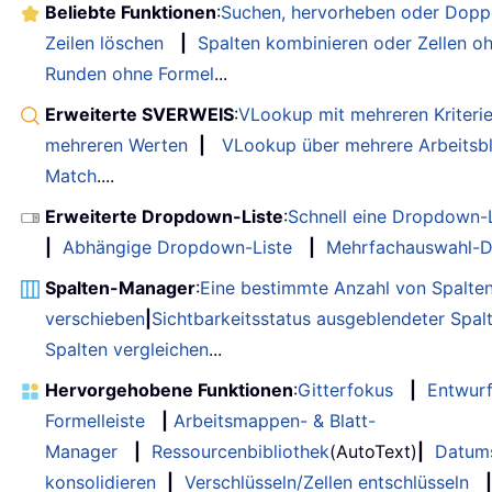
Beliebte Funktionen
:
Suchen, hervorheben oder Doppe
Zeilen löschen
|
Spalten kombinieren oder Zellen o
Runden ohne Formel
...
Erweiterte SVERWEIS
:
VLookup mit mehreren Kriteri
mehreren Werten
|
VLookup über mehrere Arbeitsbl
Match
....
Erweiterte Dropdown-Liste
:
Schnell eine Dropdown-L
|
Abhängige Dropdown-Liste
|
Mehrfachauswahl-D
Spalten-Manager
:
Eine bestimmte Anzahl von Spalte
verschieben
|
Sichtbarkeitsstatus ausgeblendeter Spal
Spalten vergleichen
...
Hervorgehobene Funktionen
:
Gitterfokus
|
Entwur
Formelleiste
|
Arbeitsmappen- & Blatt-
Manager
|
Ressourcenbibliothek
(AutoText)
|
Datum
konsolidieren
|
Verschlüsseln/Zellen entschlüsseln
|