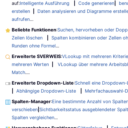
auf:
Intelligente Ausführung
|
Code generieren
|
benu
erstellen
|
Daten analysieren und Diagramme erstell
aufrufen
…
Beliebte Funktionen
:
Suchen, hervorheben oder Doppe
Zeilen löschen
|
Spalten kombinieren oder Zellen o
Runden ohne Formel
...
Erweiterte SVERWEIS
:
VLookup mit mehreren Kriteri
mehreren Werten
|
VLookup über mehrere Arbeitsbl
Match
....
Erweiterte Dropdown-Liste
:
Schnell eine Dropdown-L
|
Abhängige Dropdown-Liste
|
Mehrfachauswahl-D
Spalten-Manager
:
Eine bestimmte Anzahl von Spalte
verschieben
|
Sichtbarkeitsstatus ausgeblendeter Spal
Spalten vergleichen
...