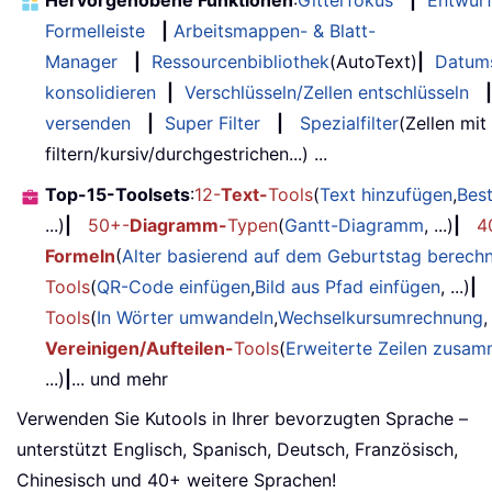
Hervorgehobene Funktionen
:
Gitterfokus
|
Entwur
Formelleiste
|
Arbeitsmappen- & Blatt-
Manager
|
Ressourcenbibliothek
(AutoText)
|
Datum
konsolidieren
|
Verschlüsseln/Zellen entschlüsseln
|
versenden
|
Super Filter
|
Spezialfilter
(Zellen mit
filtern/kursiv/durchgestrichen...) ...
Top-15-Toolsets
:
12-
Text-
Tools
(
Text hinzufügen
,
Bes
...)
|
50+-
Diagramm-
Typen
(
Gantt-Diagramm
, ...)
|
4
Formeln
(
Alter basierend auf dem Geburtstag berech
Tools
(
QR-Code einfügen
,
Bild aus Pfad einfügen
, ...)
|
Tools
(
In Wörter umwandeln
,
Wechselkursumrechnung
,
Vereinigen/Aufteilen-
Tools
(
Erweiterte Zeilen zusa
...)
|
... und mehr
Verwenden Sie Kutools in Ihrer bevorzugten Sprache –
unterstützt Englisch, Spanisch, Deutsch, Französisch,
Chinesisch und 40+ weitere Sprachen!