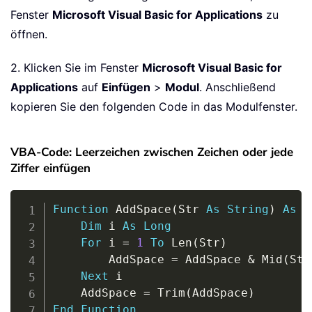
Fenster
Microsoft Visual Basic for Applications
zu
öffnen.
2. Klicken Sie im Fenster
Microsoft Visual Basic for
Applications
auf
Einfügen
>
Modul
. Anschließend
kopieren Sie den folgenden Code in das Modulfenster.
VBA-Code: Leerzeichen zwischen Zeichen oder jede
Ziffer einfügen
Copy
Function
 AddSpace
(
Str 
As
String
)
As
S
Dim
 i 
As
Long
For
 i 
=
1
To
 Len
(
Str
)
        AddSpace 
=
 AddSpace 
&
 Mid
(
Str
Next
 i

    AddSpace 
=
 Trim
(
AddSpace
)
End
Function