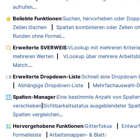
aufrufen
…
Beliebte Funktionen
:
Suchen, hervorheben oder Doppe
Zeilen löschen
|
Spalten kombinieren oder Zellen o
Runden ohne Formel
...
Erweiterte SVERWEIS
:
VLookup mit mehreren Kriteri
mehreren Werten
|
VLookup über mehrere Arbeitsbl
Match
....
Erweiterte Dropdown-Liste
:
Schnell eine Dropdown-L
|
Abhängige Dropdown-Liste
|
Mehrfachauswahl-D
Spalten-Manager
:
Eine bestimmte Anzahl von Spalte
verschieben
|
Sichtbarkeitsstatus ausgeblendeter Spal
Spalten vergleichen
...
Hervorgehobene Funktionen
:
Gitterfokus
|
Entwur
Formelleiste
|
Arbeitsmappen- & Blatt-