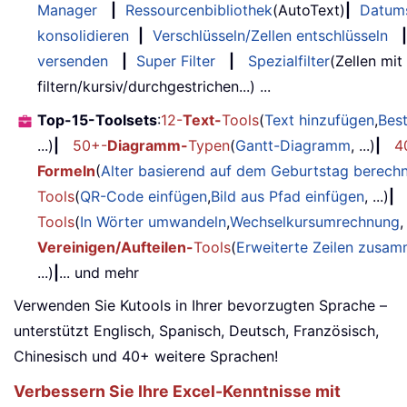
Manager
|
Ressourcenbibliothek
(AutoText)
|
Datum
konsolidieren
|
Verschlüsseln/Zellen entschlüsseln
|
versenden
|
Super Filter
|
Spezialfilter
(Zellen mit
filtern/kursiv/durchgestrichen...) ...
Top-15-Toolsets
:
12-
Text-
Tools
(
Text hinzufügen
,
Bes
...)
|
50+-
Diagramm-
Typen
(
Gantt-Diagramm
, ...)
|
4
Formeln
(
Alter basierend auf dem Geburtstag berech
Tools
(
QR-Code einfügen
,
Bild aus Pfad einfügen
, ...)
|
Tools
(
In Wörter umwandeln
,
Wechselkursumrechnung
,
Vereinigen/Aufteilen-
Tools
(
Erweiterte Zeilen zusa
...)
|
... und mehr
Verwenden Sie Kutools in Ihrer bevorzugten Sprache –
unterstützt Englisch, Spanisch, Deutsch, Französisch,
Chinesisch und 40+ weitere Sprachen!
Verbessern Sie Ihre Excel-Kenntnisse mit