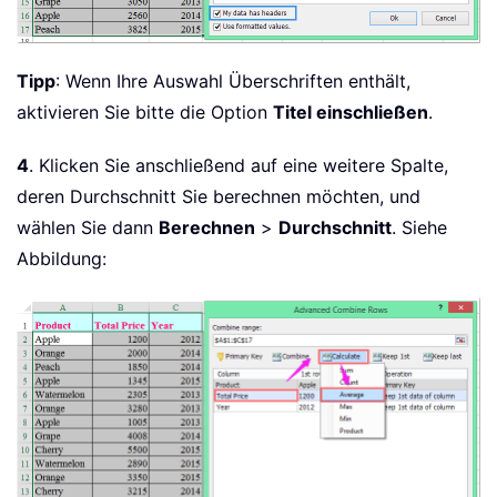
Tipp
: Wenn Ihre Auswahl Überschriften enthält,
aktivieren Sie bitte die Option
Titel einschließen
.
4
. Klicken Sie anschließend auf eine weitere Spalte,
deren Durchschnitt Sie berechnen möchten, und
wählen Sie dann
Berechnen
>
Durchschnitt
. Siehe
Abbildung: