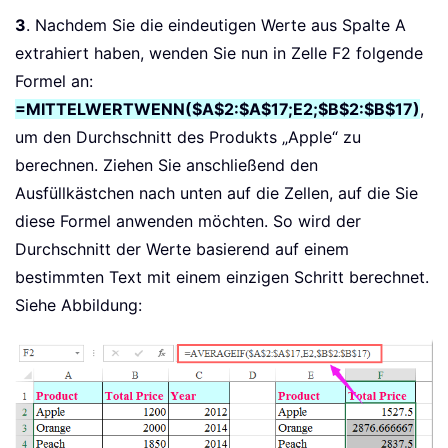
3
. Nachdem Sie die eindeutigen Werte aus Spalte A
extrahiert haben, wenden Sie nun in Zelle F2 folgende
Formel an:
=MITTELWERTWENN($A$2:$A$17;E2;$B$2:$B$17)
,
um den Durchschnitt des Produkts „Apple“ zu
berechnen. Ziehen Sie anschließend den
Ausfüllkästchen nach unten auf die Zellen, auf die Sie
diese Formel anwenden möchten. So wird der
Durchschnitt der Werte basierend auf einem
bestimmten Text mit einem einzigen Schritt berechnet.
Siehe Abbildung: