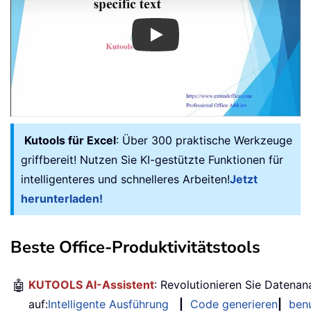
Play
Kutools für Excel
: Über 300 praktische Werkzeuge
griffbereit! Nutzen Sie KI-gestützte Funktionen für
intelligenteres und schnelleres Arbeiten!
Jetzt
herunterladen!
Beste Office-Produktivitätstools
🤖
KUTOOLS AI-Assistent
: Revolutionieren Sie Datenan
auf:
Intelligente Ausführung
|
Code generieren
|
benu