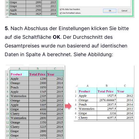
5
. Nach Abschluss der Einstellungen klicken Sie bitte
auf die Schaltfläche
OK
. Der Durchschnitt des
Gesamtpreises wurde nun basierend auf identischen
Daten in Spalte A berechnet. Siehe Abbildung: