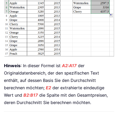
Hinweis
: In dieser Formel ist
A2:A17
der
Originaldatenbereich, der den spezifischen Text
enthält, auf dessen Basis Sie den Durchschnitt
berechnen möchten;
E2
der extrahierte eindeutige
Wert und
B2:B17
die Spalte mit den Gesamtpreisen,
deren Durchschnitt Sie berechnen möchten.