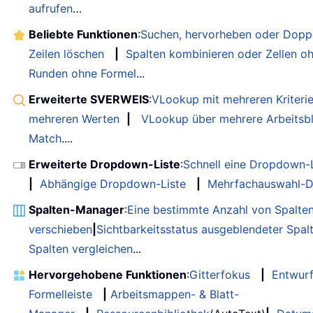
aufrufen
…
Beliebte Funktionen
:
Suchen, hervorheben oder Doppe
Zeilen löschen
|
Spalten kombinieren oder Zellen o
Runden ohne Formel
...
Erweiterte SVERWEIS
:
VLookup mit mehreren Kriteri
mehreren Werten
|
VLookup über mehrere Arbeitsbl
Match
....
Erweiterte Dropdown-Liste
:
Schnell eine Dropdown-L
|
Abhängige Dropdown-Liste
|
Mehrfachauswahl-D
Spalten-Manager
:
Eine bestimmte Anzahl von Spalte
verschieben
|
Sichtbarkeitsstatus ausgeblendeter Spal
Spalten vergleichen
...
Hervorgehobene Funktionen
:
Gitterfokus
|
Entwur
Formelleiste
|
Arbeitsmappen- & Blatt-