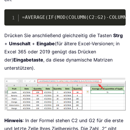
Copy
=AVERAGE(IF(MOD(COLUMN(C2:G2)-COLUMN(
Drücken Sie anschließend gleichzeitig die Tasten
Strg
+
Umschalt
+
Eingabe
(für ältere Excel-Versionen; in
Excel 365 oder 2019 genügt das Drücken
der)
Eingabetaste
, da diese dynamische Matrizen
unterstützen).
Hinweis
: In der Formel stehen C2 und G2 für die erste
und letzte Zelle Ihres Zielbereichs. Die Zahl „2“ gibt