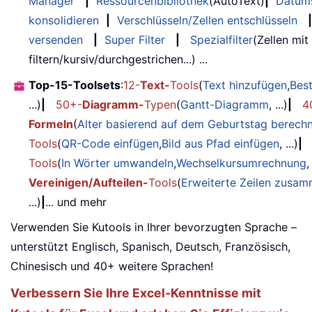
Manager
|
Ressourcenbibliothek
(AutoText)
|
Datum
konsolidieren
|
Verschlüsseln/Zellen entschlüsseln
|
versenden
|
Super Filter
|
Spezialfilter
(Zellen mit
filtern/kursiv/durchgestrichen...) ...
Top-15-Toolsets
:
12-
Text-
Tools
(
Text hinzufügen
,
Bes
...)
|
50+-
Diagramm-
Typen
(
Gantt-Diagramm
, ...)
|
4
Formeln
(
Alter basierend auf dem Geburtstag berech
Tools
(
QR-Code einfügen
,
Bild aus Pfad einfügen
, ...)
|
Tools
(
In Wörter umwandeln
,
Wechselkursumrechnung
,
Vereinigen/Aufteilen-
Tools
(
Erweiterte Zeilen zusa
...)
|
... und mehr
Verwenden Sie Kutools in Ihrer bevorzugten Sprache –
unterstützt Englisch, Spanisch, Deutsch, Französisch,
Chinesisch und 40+ weitere Sprachen!
Verbessern Sie Ihre Excel-Kenntnisse mit