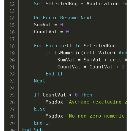
Set
 SelectedRng 
=
 Application
.
Inp
On
Error
Resume
Next
    SumVal 
=
0
    CountVal 
=
0
For
Each
 cell 
In
 SelectedRng

If
 IsNumeric
(
cell
.
Value
)
And
 
            SumVal 
=
 SumVal 
+
 cell
.
Va
            CountVal 
=
 CountVal 
+
1
End
If
Next
If
 CountVal 
>
0
Then
        MsgBox 
"Average (excluding ze
Else
        MsgBox 
"No non-zero numeric c
End
If
End
Sub