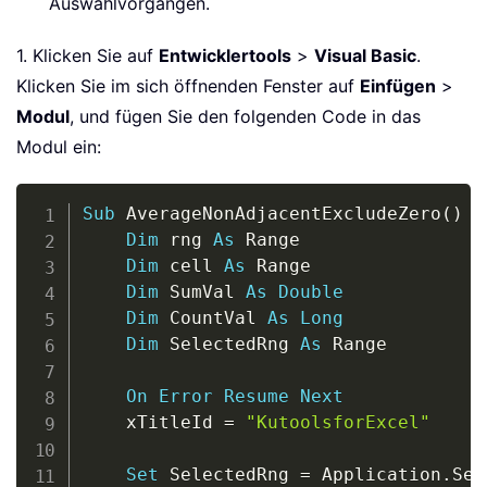
Auswahlvorgängen.
1. Klicken Sie auf
Entwicklertools
>
Visual Basic
.
Klicken Sie im sich öffnenden Fenster auf
Einfügen
>
Modul
, und fügen Sie den folgenden Code in das
Modul ein:
Copy
Sub
 AverageNonAdjacentExcludeZero
(
)
Dim
 rng 
As
 Range

Dim
 cell 
As
 Range

Dim
 SumVal 
As
Double
Dim
 CountVal 
As
Long
Dim
 SelectedRng 
As
 Range

On
Error
Resume
Next
    xTitleId 
=
"KutoolsforExcel"
Set
 SelectedRng 
=
 Application
.
Sel