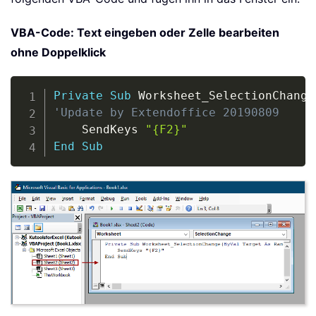
VBA-Code: Text eingeben oder Zelle bearbeiten
ohne Doppelklick
Copy
Private
Sub
 Worksheet_SelectionChange
'Update by Extendoffice 20190809
    SendKeys 
"{F2}"
End
Sub