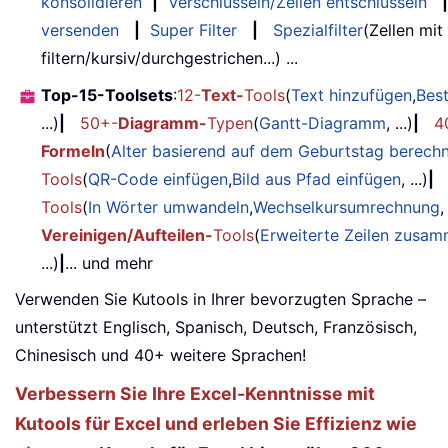
konsolidieren
|
Verschlüsseln/Zellen entschlüsseln
|
versenden
|
Super Filter
|
Spezialfilter
(Zellen mit
filtern/kursiv/durchgestrichen...) ...
Top-15-Toolsets
:
12-
Text-
Tools
(
Text hinzufügen
,
Bes
...)
|
50+-
Diagramm-
Typen
(
Gantt-Diagramm
, ...)
|
4
Formeln
(
Alter basierend auf dem Geburtstag berech
Tools
(
QR-Code einfügen
,
Bild aus Pfad einfügen
, ...)
|
Tools
(
In Wörter umwandeln
,
Wechselkursumrechnung
,
Vereinigen/Aufteilen-
Tools
(
Erweiterte Zeilen zusa
...)
|
... und mehr
Verwenden Sie Kutools in Ihrer bevorzugten Sprache –
unterstützt Englisch, Spanisch, Deutsch, Französisch,
Chinesisch und 40+ weitere Sprachen!
Verbessern Sie Ihre Excel-Kenntnisse mit
Kutools für Excel und erleben Sie Effizienz wie