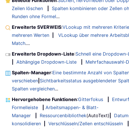
Beliebte Funktionen
:
Suchen, hervorheben oder Doppe
Zeilen löschen
|
Spalten kombinieren oder Zellen o
Runden ohne Formel
...
Erweiterte SVERWEIS
:
VLookup mit mehreren Kriteri
mehreren Werten
|
VLookup über mehrere Arbeitsbl
Match
....
Erweiterte Dropdown-Liste
:
Schnell eine Dropdown-L
|
Abhängige Dropdown-Liste
|
Mehrfachauswahl-D
Spalten-Manager
:
Eine bestimmte Anzahl von Spalte
verschieben
|
Sichtbarkeitsstatus ausgeblendeter Spal
Spalten vergleichen
...
Hervorgehobene Funktionen
:
Gitterfokus
|
Entwur
Formelleiste
|
Arbeitsmappen- & Blatt-
Manager
|
Ressourcenbibliothek
(AutoText)
|
Datum
konsolidieren
|
Verschlüsseln/Zellen entschlüsseln
|