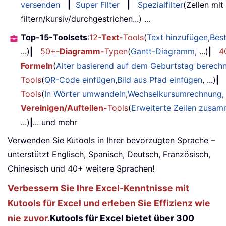
versenden
|
Super Filter
|
Spezialfilter
(Zellen mit
filtern/kursiv/durchgestrichen...) ...
Top-15-Toolsets
:
12-
Text-
Tools
(
Text hinzufügen
,
Bes
...)
|
50+-
Diagramm-
Typen
(
Gantt-Diagramm
, ...)
|
4
Formeln
(
Alter basierend auf dem Geburtstag berech
Tools
(
QR-Code einfügen
,
Bild aus Pfad einfügen
, ...)
|
Tools
(
In Wörter umwandeln
,
Wechselkursumrechnung
,
Vereinigen/Aufteilen-
Tools
(
Erweiterte Zeilen zusa
...)
|
... und mehr
Verwenden Sie Kutools in Ihrer bevorzugten Sprache –
unterstützt Englisch, Spanisch, Deutsch, Französisch,
Chinesisch und 40+ weitere Sprachen!
Verbessern Sie Ihre Excel-Kenntnisse mit
Kutools für Excel und erleben Sie Effizienz wie
nie zuvor.
Kutools für Excel bietet über 300