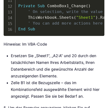
Private
Sub
 ComboBox1_Change
(
)
' On selection, write the value t
    ThisWorkbook
.
Sheets
(
"Sheet1"
)
.
Ran
' You can add more actions here a
End
Sub
Hinweise: Im VBA-Code
Ersetzen Sie „Sheet1“, „A2:A“ und 20 durch den
tatsächlichen Namen Ihres Arbeitsblatts, Ihren
Datenbereich und die gewünschte Anzahl der
anzuzeigenden Elemente.
Zelle B1 ist die Bezugszelle – das im
Kombinationsfeld ausgewählte Element wird hier
angezeigt. Passen Sie sie bei Bedarf an.
5. Um das Formular anzuzeigen, klicken Sie auf