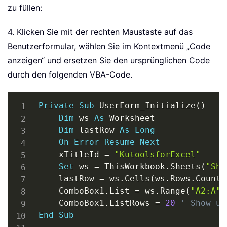
zu füllen:
4. Klicken Sie mit der rechten Maustaste auf das
Benutzerformular, wählen Sie im Kontextmenü „Code
anzeigen“ und ersetzen Sie den ursprünglichen Code
durch den folgenden VBA-Code.
Copy
Private
Sub
 UserForm_Initialize
(
)
Dim
 ws 
As
 Worksheet

Dim
 lastRow 
As
Long
On
Error
Resume
Next
    xTitleId 
=
"KutoolsforExcel"
Set
 ws 
=
 ThisWorkbook
.
Sheets
(
"She
    lastRow 
=
 ws
.
Cells
(
ws
.
Rows
.
Count
,
    ComboBox1
.
List 
=
 ws
.
Range
(
"A2:A"
    ComboBox1
.
ListRows 
=
20
' Show up
End
Sub