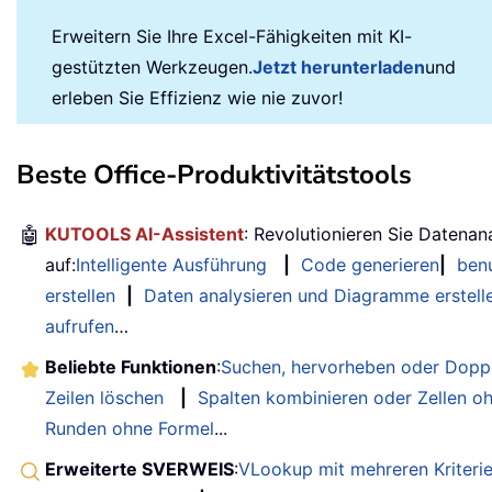
Erweitern Sie Ihre Excel-Fähigkeiten mit KI-
gestützten Werkzeugen.
Jetzt herunterladen
und
erleben Sie Effizienz wie nie zuvor!
Beste Office-Produktivitätstools
🤖
KUTOOLS AI-Assistent
: Revolutionieren Sie Datenan
auf:
Intelligente Ausführung
|
Code generieren
|
benu
erstellen
|
Daten analysieren und Diagramme erstell
aufrufen
…
Beliebte Funktionen
:
Suchen, hervorheben oder Doppe
Zeilen löschen
|
Spalten kombinieren oder Zellen o
Runden ohne Formel
...
Erweiterte SVERWEIS
:
VLookup mit mehreren Kriteri