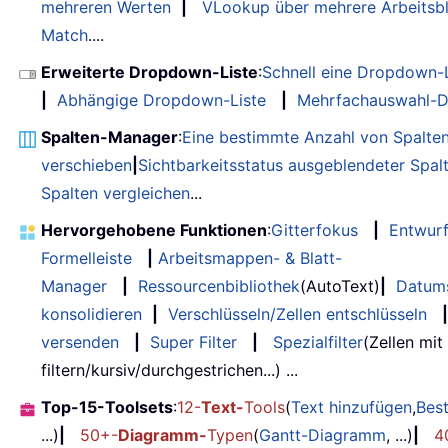
mehreren Werten
|
VLookup über mehrere Arbeitsbl
Match
....
Erweiterte Dropdown-Liste
:
Schnell eine Dropdown-L
|
Abhängige Dropdown-Liste
|
Mehrfachauswahl-D
Spalten-Manager
:
Eine bestimmte Anzahl von Spalte
verschieben
|
Sichtbarkeitsstatus ausgeblendeter Spal
Spalten vergleichen
...
Hervorgehobene Funktionen
:
Gitterfokus
|
Entwur
Formelleiste
|
Arbeitsmappen- & Blatt-
Manager
|
Ressourcenbibliothek
(AutoText)
|
Datum
konsolidieren
|
Verschlüsseln/Zellen entschlüsseln
|
versenden
|
Super Filter
|
Spezialfilter
(Zellen mit
filtern/kursiv/durchgestrichen...) ...
Top-15-Toolsets
:
12-
Text-
Tools
(
Text hinzufügen
,
Bes
...)
|
50+-
Diagramm-
Typen
(
Gantt-Diagramm
, ...)
|
4