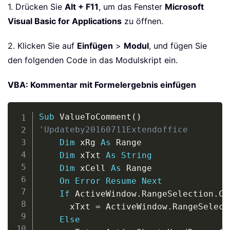
1. Drücken Sie
Alt + F11
, um das Fenster
Microsoft
Visual Basic for Applications
zu öffnen.
2. Klicken Sie auf
Einfügen
>
Modul
, und fügen Sie
den folgenden Code in das Modulskript ein.
VBA: Kommentar mit Formelergebnis einfügen
Copy
Sub
 ValueToComment
(
)
'Updateby20160711Extendoffice
Dim
 xRg 
As
 Range

Dim
 xTxt 
As
String
Dim
 xCell 
As
 Range

On
Error
Resume
Next
If
 ActiveWindow
.
RangeSelection
.
Co
      xTxt 
=
 ActiveWindow
.
RangeSelect
Else