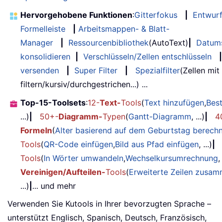
Hervorgehobene Funktionen
:
Gitterfokus
|
Entwur
Formelleiste
|
Arbeitsmappen- & Blatt-
Manager
|
Ressourcenbibliothek
(AutoText)
|
Datum
konsolidieren
|
Verschlüsseln/Zellen entschlüsseln
|
versenden
|
Super Filter
|
Spezialfilter
(Zellen mit
filtern/kursiv/durchgestrichen...) ...
Top-15-Toolsets
:
12-
Text-
Tools
(
Text hinzufügen
,
Bes
...)
|
50+-
Diagramm-
Typen
(
Gantt-Diagramm
, ...)
|
4
Formeln
(
Alter basierend auf dem Geburtstag berech
Tools
(
QR-Code einfügen
,
Bild aus Pfad einfügen
, ...)
|
Tools
(
In Wörter umwandeln
,
Wechselkursumrechnung
,
Vereinigen/Aufteilen-
Tools
(
Erweiterte Zeilen zusa
...)
|
... und mehr
Verwenden Sie Kutools in Ihrer bevorzugten Sprache –
unterstützt Englisch, Spanisch, Deutsch, Französisch,