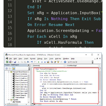
      xTxt 
=
 ActiveSheet
.
UsedRange
.
Ad
End
If
Set
 xRg 
=
 Application
.
InputBox
(
"S
If
 xRg 
Is
Nothing
Then
Exit
Sub
On
Error
Resume
Next
    Application
.
ScreenUpdating 
=
Fals
For
Each
 xCell 
In
 xRg

If
 xCell
.
HasFormula 
Then
            xCell
.
Comment
.
Delete

            xCell
.
AddComment 
CStr
(
xCe
End
If
Next
    Application
.
ScreenUpdating 
=
True
End
Sub