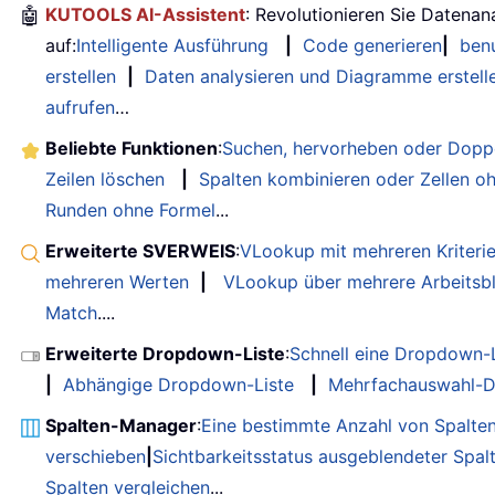
🤖
KUTOOLS AI-Assistent
: Revolutionieren Sie Datenan
auf:
Intelligente Ausführung
|
Code generieren
|
benu
erstellen
|
Daten analysieren und Diagramme erstell
aufrufen
…
Beliebte Funktionen
:
Suchen, hervorheben oder Doppe
Zeilen löschen
|
Spalten kombinieren oder Zellen o
Runden ohne Formel
...
Erweiterte SVERWEIS
:
VLookup mit mehreren Kriteri
mehreren Werten
|
VLookup über mehrere Arbeitsbl
Match
....
Erweiterte Dropdown-Liste
:
Schnell eine Dropdown-L
|
Abhängige Dropdown-Liste
|
Mehrfachauswahl-D
Spalten-Manager
:
Eine bestimmte Anzahl von Spalte
verschieben
|
Sichtbarkeitsstatus ausgeblendeter Spal
Spalten vergleichen
...