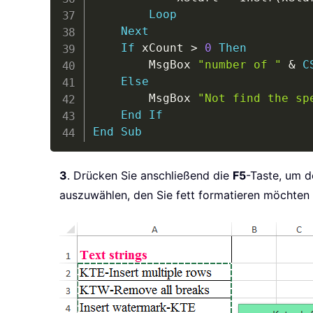
Loop
Next
If
 xCount 
>
0
Then
        MsgBox 
"number of "
&
C
Else
        MsgBox 
"Not find the sp
End
If
End
Sub
3
. Drücken Sie anschließend die
F5
-Taste, um d
auszuwählen, den Sie fett formatieren möchten 