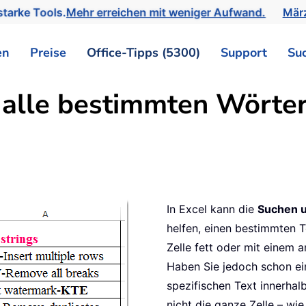
tarke Tools.
Mehr erreichen mit weniger Aufwand.
März
en
Preise
Office-Tipps (5300)
Support
Su
 alle bestimmten Wörter
In Excel kann die
Suchen u
helfen, einen bestimmten 
Zelle fett oder mit einem 
Haben Sie jedoch schon ei
spezifischen Text innerhalb
nicht die ganze Zelle – wi