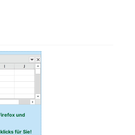
Firefox und
licks für Sie!