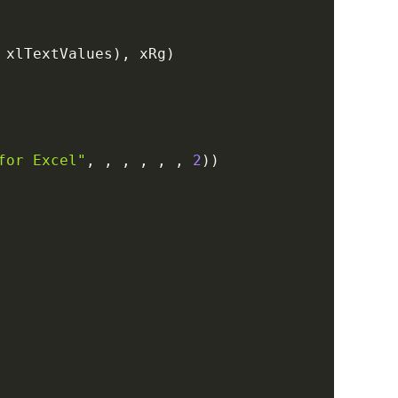
 xlTextValues
)
,
 xRg
)
for Excel"
,
,
,
,
,
,
2
)
)