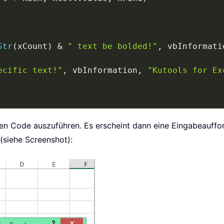
Str
(
xCount
)
&
" text be bolded!"
,
 vbInformati
ecific text!"
,
 vbInformation
,
"Kutools for Ex
en Code auszuführen. Es erscheint dann eine Eingabeauffor
(siehe Screenshot):