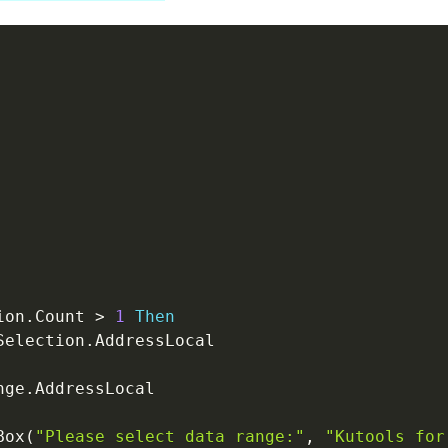
ion
.
Count 
>
1
Then
Selection
.
AddressLocal

nge
.
AddressLocal

Box
(
"Please select data range:"
,
"Kutools for