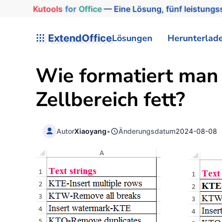
Kutools
for
Office
— Eine Lösung, fünf leistungss
ExtendOffice
Lösungen
Herunterlad
Wie formatiert man
Zellbereich fett?
Autor
Xiaoyang
•
Änderungsdatum
2024-08-08