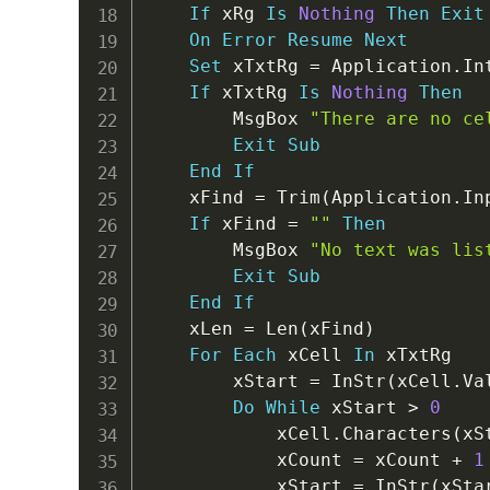
If
 xRg 
Is
Nothing
Then
Exit
On
Error
Resume
Next
Set
 xTxtRg 
=
 Application
.
In
If
 xTxtRg 
Is
Nothing
Then
        MsgBox 
"There are no ce
Exit
Sub
End
If
    xFind 
=
 Trim
(
Application
.
In
If
 xFind 
=
""
Then
        MsgBox 
"No text was lis
Exit
Sub
End
If
    xLen 
=
 Len
(
xFind
)
For
Each
 xCell 
In
 xTxtRg

        xStart 
=
 InStr
(
xCell
.
Va
Do
While
 xStart 
>
0
            xCell
.
Characters
(
xS
            xCount 
=
 xCount 
+
1
            xStart 
=
 InStr
(
xSta