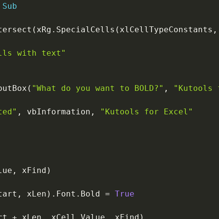
Sub
tersect
(
xRg
.
SpecialCells
(
xlCellTypeConstants
,
lls with text"
putBox
(
"What do you want to BOLD?"
,
"Kutools 
ted"
,
 vbInformation
,
"Kutools for Excel"
lue
,
 xFind
)
tart
,
 xLen
)
.
Font
.
Bold 
=
True
rt 
+
 xLen
,
 xCell
.
Value
,
 xFind
)