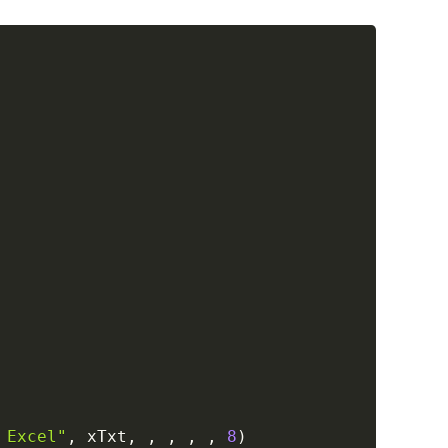
Copy
 Excel"
,
 xTxt
,
,
,
,
,
8
)