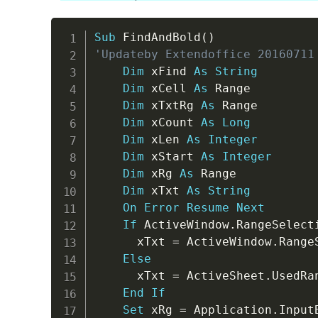
Sub
 FindAndBold
(
)
'Updateby Extendoffice 20160711
Dim
 xFind 
As
String
Dim
 xCell 
As
 Range

Dim
 xTxtRg 
As
 Range

Dim
 xCount 
As
Long
Dim
 xLen 
As
Integer
Dim
 xStart 
As
Integer
Dim
 xRg 
As
 Range

Dim
 xTxt 
As
String
On
Error
Resume
Next
If
 ActiveWindow
.
RangeSelect
      xTxt 
=
 ActiveWindow
.
Range
Else
      xTxt 
=
 ActiveSheet
.
UsedRa
End
If
Set
 xRg 
=
 Application
.
Input