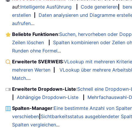
auf:
Intelligente Ausführung
|
Code generieren
|
benu
erstellen
|
Daten analysieren und Diagramme erstell
aufrufen
…
Beliebte Funktionen
:
Suchen, hervorheben oder Doppe
Zeilen löschen
|
Spalten kombinieren oder Zellen o
Runden ohne Formel
...
Erweiterte SVERWEIS
:
VLookup mit mehreren Kriteri
mehreren Werten
|
VLookup über mehrere Arbeitsbl
Match
....
Erweiterte Dropdown-Liste
:
Schnell eine Dropdown-L
|
Abhängige Dropdown-Liste
|
Mehrfachauswahl-D
Spalten-Manager
:
Eine bestimmte Anzahl von Spalte
verschieben
|
Sichtbarkeitsstatus ausgeblendeter Spal
Spalten vergleichen
...