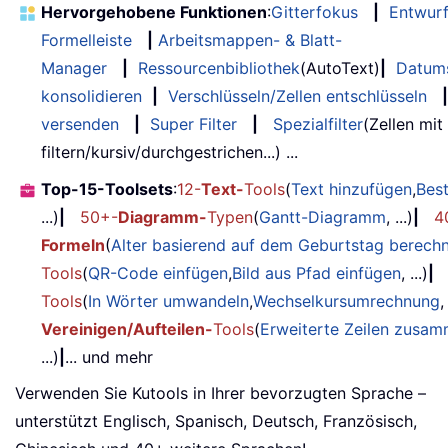
Hervorgehobene Funktionen
:
Gitterfokus
|
Entwur
Formelleiste
|
Arbeitsmappen- & Blatt-
Manager
|
Ressourcenbibliothek
(AutoText)
|
Datum
konsolidieren
|
Verschlüsseln/Zellen entschlüsseln
|
versenden
|
Super Filter
|
Spezialfilter
(Zellen mit
filtern/kursiv/durchgestrichen...) ...
Top-15-Toolsets
:
12-
Text-
Tools
(
Text hinzufügen
,
Bes
...)
|
50+-
Diagramm-
Typen
(
Gantt-Diagramm
, ...)
|
4
Formeln
(
Alter basierend auf dem Geburtstag berech
Tools
(
QR-Code einfügen
,
Bild aus Pfad einfügen
, ...)
|
Tools
(
In Wörter umwandeln
,
Wechselkursumrechnung
,
Vereinigen/Aufteilen-
Tools
(
Erweiterte Zeilen zusa
...)
|
... und mehr
Verwenden Sie Kutools in Ihrer bevorzugten Sprache –
unterstützt Englisch, Spanisch, Deutsch, Französisch,