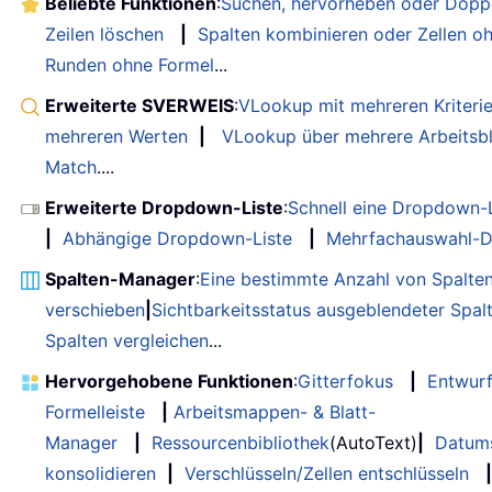
Beliebte Funktionen
:
Suchen, hervorheben oder Doppe
Zeilen löschen
|
Spalten kombinieren oder Zellen o
Runden ohne Formel
...
Erweiterte SVERWEIS
:
VLookup mit mehreren Kriteri
mehreren Werten
|
VLookup über mehrere Arbeitsbl
Match
....
Erweiterte Dropdown-Liste
:
Schnell eine Dropdown-L
|
Abhängige Dropdown-Liste
|
Mehrfachauswahl-D
Spalten-Manager
:
Eine bestimmte Anzahl von Spalte
verschieben
|
Sichtbarkeitsstatus ausgeblendeter Spal
Spalten vergleichen
...
Hervorgehobene Funktionen
:
Gitterfokus
|
Entwur
Formelleiste
|
Arbeitsmappen- & Blatt-
Manager
|
Ressourcenbibliothek
(AutoText)
|
Datum
konsolidieren
|
Verschlüsseln/Zellen entschlüsseln
|