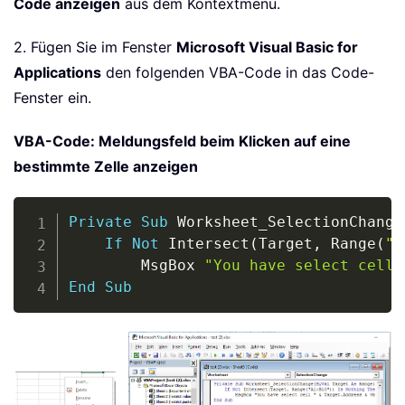
Code anzeigen
aus dem Kontextmenü.
2. Fügen Sie im Fenster
Microsoft Visual Basic for
Applications
den folgenden VBA-Code in das Code-
Fenster ein.
VBA-Code: Meldungsfeld beim Klicken auf eine
bestimmte Zelle anzeigen
Copy
Private
Sub
 Worksheet_SelectionChange
If
Not
 Intersect
(
Target
,
 Range
(
"A
        MsgBox 
"You have select cell 
End
Sub