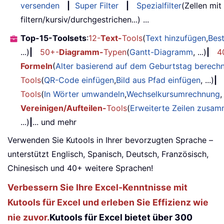
versenden
|
Super Filter
|
Spezialfilter
(Zellen mit
filtern/kursiv/durchgestrichen...) ...
Top-15-Toolsets
:
12-
Text-
Tools
(
Text hinzufügen
,
Bes
...)
|
50+-
Diagramm-
Typen
(
Gantt-Diagramm
, ...)
|
4
Formeln
(
Alter basierend auf dem Geburtstag berech
Tools
(
QR-Code einfügen
,
Bild aus Pfad einfügen
, ...)
|
Tools
(
In Wörter umwandeln
,
Wechselkursumrechnung
,
Vereinigen/Aufteilen-
Tools
(
Erweiterte Zeilen zusa
...)
|
... und mehr
Verwenden Sie Kutools in Ihrer bevorzugten Sprache –
unterstützt Englisch, Spanisch, Deutsch, Französisch,
Chinesisch und 40+ weitere Sprachen!
Verbessern Sie Ihre Excel-Kenntnisse mit
Kutools für Excel und erleben Sie Effizienz wie
nie zuvor.
Kutools für Excel bietet über 300