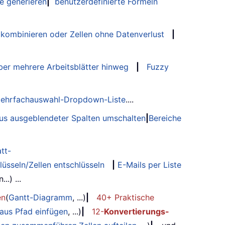
e generieren
|
benutzerdefinierte Formeln
 kombinieren oder Zellen ohne Datenverlust
|
er mehrere Arbeitsblätter hinweg
|
Fuzzy
ehrfachauswahl-Dropdown-Liste
....
tus ausgeblendeter Spalten umschalten
|
Bereiche
tt-
lüsseln/Zellen entschlüsseln
|
E-Mails per Liste
.) ...
en
(
Gantt-Diagramm
, ...)
|
40+ Praktische
 aus Pfad einfügen
, ...)
|
12-
Konvertierungs-