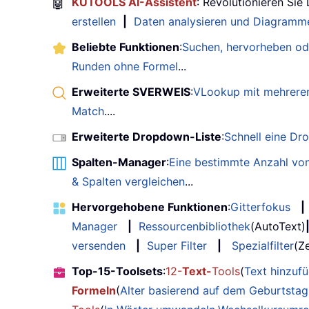
🤖
KUTOOLS AI-Assistent
: Revolutionieren Sie
erstellen
|
Daten analysieren und Diagramme
Beliebte Funktionen
:
Suchen, hervorheben od
Runden ohne Formel
...
Erweiterte SVERWEIS
:
VLookup mit mehreren
Match
....
Erweiterte Dropdown-Liste
:
Schnell eine Dr
Spalten-Manager
:
Eine bestimmte Anzahl von
& Spalten vergleichen
...
Hervorgehobene Funktionen
:
Gitterfokus
|
Manager
|
Ressourcenbibliothek
(AutoText)
versenden
|
Super Filter
|
Spezialfilter
(Ze
Top-15-Toolsets
:
12-
Text-
Tools
(
Text hinzuf
Formeln
(
Alter basierend auf dem Geburtsta