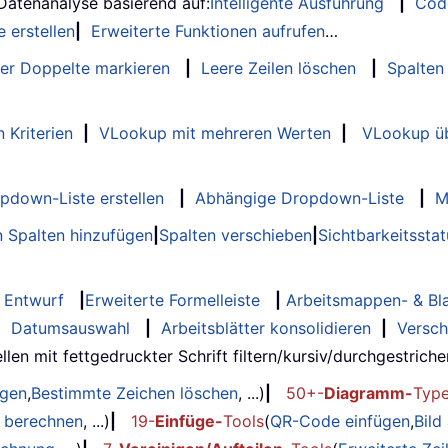
 Datenanalyse basierend auf:
Intelligente Ausführung
|
Cod
 erstellen
|
Erweiterte Funktionen aufrufen
…
er Doppelte markieren
|
Leere Zeilen löschen
|
Spalten
 Kriterien
|
VLookup mit mehreren Werten
|
VLookup üb
opdown-Liste erstellen
|
Abhängige Dropdown-Liste
|
M
 Spalten hinzufügen
|
Spalten verschieben
|
Sichtbarkeitssta
Entwurf
|
Erweiterte Formelleiste
|
Arbeitsmappen- & Bla
|
Datumsauswahl
|
Arbeitsblätter konsolidieren
|
Versch
llen mit fettgedruckter Schrift filtern/kursiv/durchgestrichen..
ügen
,
Bestimmte Zeichen löschen
, ...)
|
50+-
Diagramm-
Typ
g berechnen
, ...)
|
19-
Einfüge-
Tools
(
QR-Code einfügen
,
Bild