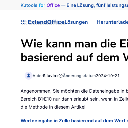
Kutools
for
Office
— Eine Lösung, fünf leistungss
ExtendOffice
Lösungen
Herunterlad
Wie kann man die Ei
basierend auf dem W
Autor
Siluvia
•
Änderungsdatum
2024-10-21
Angenommen, Sie möchten die Dateneingabe in bes
Bereich B1:E10 nur dann erlaubt sein, wenn in Zell
die Methode in diesem Artikel.
Werteeingabe in Zelle basierend auf dem Wert e