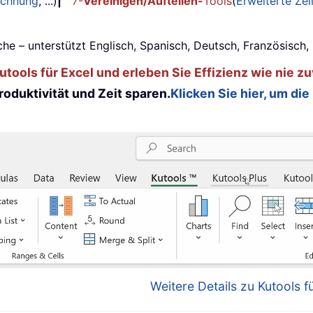
echnung
, ...)
|
7-
Vereinigen/Aufteilen-
Tools
(
Erweiterte Ze
he – unterstützt Englisch, Spanisch, Deutsch, Französisch
tools für Excel und erleben Sie Effizienz wie nie zu
oduktivität und Zeit sparen.
Klicken Sie hier, um die
Weitere Details zu Kutools fü