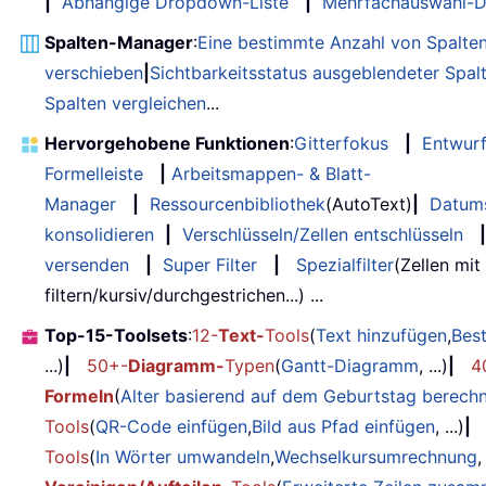
|
Abhängige Dropdown-Liste
|
Mehrfachauswahl-D
Spalten-Manager
:
Eine bestimmte Anzahl von Spalte
verschieben
|
Sichtbarkeitsstatus ausgeblendeter Spal
Spalten vergleichen
...
Hervorgehobene Funktionen
:
Gitterfokus
|
Entwur
Formelleiste
|
Arbeitsmappen- & Blatt-
Manager
|
Ressourcenbibliothek
(AutoText)
|
Datum
konsolidieren
|
Verschlüsseln/Zellen entschlüsseln
|
versenden
|
Super Filter
|
Spezialfilter
(Zellen mit
filtern/kursiv/durchgestrichen...) ...
Top-15-Toolsets
:
12-
Text-
Tools
(
Text hinzufügen
,
Bes
...)
|
50+-
Diagramm-
Typen
(
Gantt-Diagramm
, ...)
|
4
Formeln
(
Alter basierend auf dem Geburtstag berech
Tools
(
QR-Code einfügen
,
Bild aus Pfad einfügen
, ...)
|
Tools
(
In Wörter umwandeln
,
Wechselkursumrechnung
,