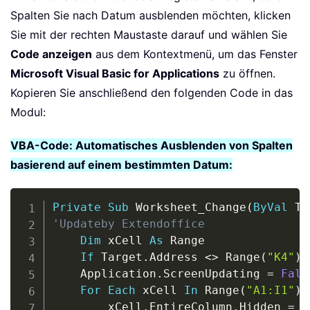
Spalten Sie nach Datum ausblenden möchten, klicken
Sie mit der rechten Maustaste darauf und wählen Sie
Code anzeigen
aus dem Kontextmenü, um das Fenster
Microsoft Visual Basic for Applications
zu öffnen.
Kopieren Sie anschließend den folgenden Code in das
Modul:
VBA-Code: Automatisches Ausblenden von Spalten
basierend auf einem bestimmten Datum:
Copy
Private
Sub
 Worksheet_Change
(
ByVal
 Ta
'Updateby Extendoffice
Dim
 xCell 
As
 Range

If
 Target
.
Address 
<
>
 Range
(
"K4"
)
.
    Application
.
ScreenUpdating 
=
Fals
For
Each
 xCell 
In
 Range
(
"A1:I1"
)
        xCell
.
EntireColumn
.
Hidden 
=
(