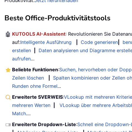
Produktivität.
Jetzt herunterladen
Beste Office-Produktivitätstools
🤖
KUTOOLS AI-Assistent
: Revolutionieren Sie Datenan
auf:
Intelligente Ausführung
|
Code generieren
|
benu
erstellen
|
Daten analysieren und Diagramme erstell
aufrufen
…
Beliebte Funktionen
:
Suchen, hervorheben oder Doppe
Zeilen löschen
|
Spalten kombinieren oder Zellen o
Runden ohne Formel
...
Erweiterte SVERWEIS
:
VLookup mit mehreren Kriteri
mehreren Werten
|
VLookup über mehrere Arbeitsbl
Match
....
Erweiterte Dropdown-Liste
:
Schnell eine Dropdown-L