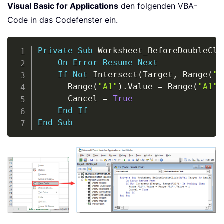
Visual Basic for Applications
den folgenden VBA-
Code in das Codefenster ein.
Copy
Private
Sub
 Worksheet_BeforeDoubleCli
On
Error
Resume
Next
If
Not
 Intersect
(
Target
,
 Range
(
"A
      Range
(
"A1"
)
.
Value 
=
 Range
(
"A1"
)
      Cancel 
=
True
End
If
End
Sub