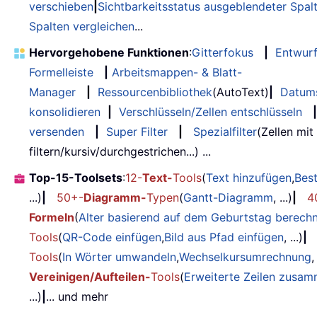
verschieben
|
Sichtbarkeitsstatus ausgeblendeter Spal
Spalten vergleichen
...
Hervorgehobene Funktionen
:
Gitterfokus
|
Entwur
Formelleiste
|
Arbeitsmappen- & Blatt-
Manager
|
Ressourcenbibliothek
(AutoText)
|
Datum
konsolidieren
|
Verschlüsseln/Zellen entschlüsseln
|
versenden
|
Super Filter
|
Spezialfilter
(Zellen mit
filtern/kursiv/durchgestrichen...) ...
Top-15-Toolsets
:
12-
Text-
Tools
(
Text hinzufügen
,
Bes
...)
|
50+-
Diagramm-
Typen
(
Gantt-Diagramm
, ...)
|
4
Formeln
(
Alter basierend auf dem Geburtstag berech
Tools
(
QR-Code einfügen
,
Bild aus Pfad einfügen
, ...)
|
Tools
(
In Wörter umwandeln
,
Wechselkursumrechnung
,
Vereinigen/Aufteilen-
Tools
(
Erweiterte Zeilen zusa
...)
|
... und mehr