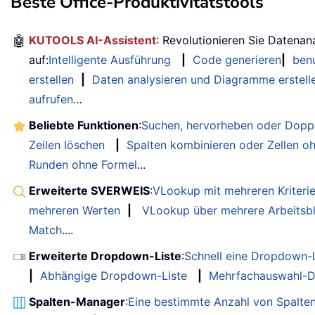
Beste Office-Produktivitätstools
🤖
KUTOOLS AI-Assistent
: Revolutionieren Sie Datenan
auf:
Intelligente Ausführung
|
Code generieren
|
benu
erstellen
|
Daten analysieren und Diagramme erstell
aufrufen
…
Beliebte Funktionen
:
Suchen, hervorheben oder Doppe
Zeilen löschen
|
Spalten kombinieren oder Zellen o
Runden ohne Formel
...
Erweiterte SVERWEIS
:
VLookup mit mehreren Kriteri
mehreren Werten
|
VLookup über mehrere Arbeitsbl
Match
....
Erweiterte Dropdown-Liste
:
Schnell eine Dropdown-L
|
Abhängige Dropdown-Liste
|
Mehrfachauswahl-D
Spalten-Manager
:
Eine bestimmte Anzahl von Spalte