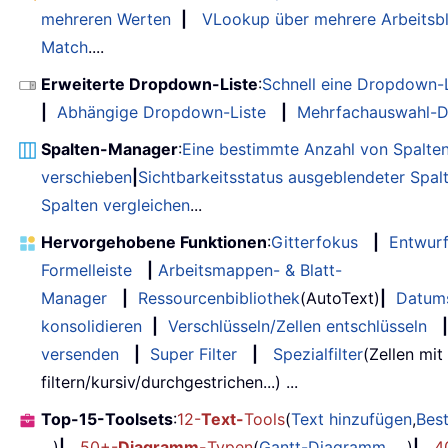
mehreren Werten
|
VLookup über mehrere Arbeitsbl
Match
....
Erweiterte Dropdown-Liste
:
Schnell eine Dropdown-L
|
Abhängige Dropdown-Liste
|
Mehrfachauswahl-D
Spalten-Manager
:
Eine bestimmte Anzahl von Spalte
verschieben
|
Sichtbarkeitsstatus ausgeblendeter Spal
Spalten vergleichen
...
Hervorgehobene Funktionen
:
Gitterfokus
|
Entwur
Formelleiste
|
Arbeitsmappen- & Blatt-
Manager
|
Ressourcenbibliothek
(AutoText)
|
Datum
konsolidieren
|
Verschlüsseln/Zellen entschlüsseln
|
versenden
|
Super Filter
|
Spezialfilter
(Zellen mit
filtern/kursiv/durchgestrichen...) ...
Top-15-Toolsets
:
12-
Text-
Tools
(
Text hinzufügen
,
Bes
...)
|
50+-
Diagramm-
Typen
(
Gantt-Diagramm
, ...)
|
4