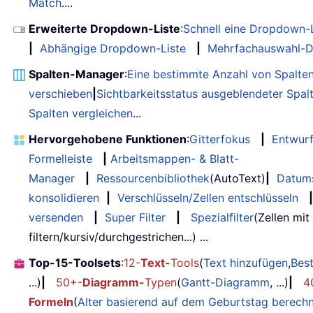
Match
....
Erweiterte Dropdown-Liste
:
Schnell eine Dropdown-L
|
Abhängige Dropdown-Liste
|
Mehrfachauswahl-D
Spalten-Manager
:
Eine bestimmte Anzahl von Spalte
verschieben
|
Sichtbarkeitsstatus ausgeblendeter Spal
Spalten vergleichen
...
Hervorgehobene Funktionen
:
Gitterfokus
|
Entwur
Formelleiste
|
Arbeitsmappen- & Blatt-
Manager
|
Ressourcenbibliothek
(AutoText)
|
Datum
konsolidieren
|
Verschlüsseln/Zellen entschlüsseln
|
versenden
|
Super Filter
|
Spezialfilter
(Zellen mit
filtern/kursiv/durchgestrichen...) ...
Top-15-Toolsets
:
12-
Text-
Tools
(
Text hinzufügen
,
Bes
...)
|
50+-
Diagramm-
Typen
(
Gantt-Diagramm
, ...)
|
4
Formeln
(
Alter basierend auf dem Geburtstag berech