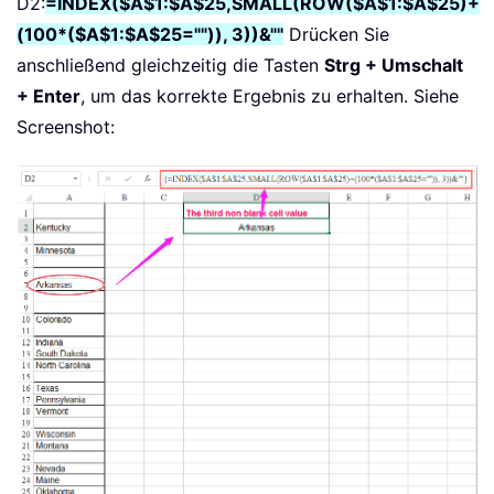
D2:
=INDEX($A$1:$A$25,SMALL(ROW($A$1:$A$25)+
(100*($A$1:$A$25="")), 3))&""
Drücken Sie
anschließend gleichzeitig die Tasten
Strg + Umschalt
+ Enter
, um das korrekte Ergebnis zu erhalten. Siehe
Screenshot: