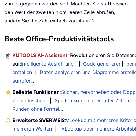
zurückgegeben werden soll. Möchten Sie stattdessen
den Wert der zweiten nicht leeren Zelle abrufen,
ändern Sie die Zahl einfach von 4 auf 2.
Beste Office-Produktivitätstools
🤖
KUTOOLS AI-Assistent
: Revolutionieren Sie Datenan
auf:
Intelligente Ausführung
|
Code generieren
|
benu
erstellen
|
Daten analysieren und Diagramme erstell
aufrufen
…
Beliebte Funktionen
:
Suchen, hervorheben oder Doppe
Zeilen löschen
|
Spalten kombinieren oder Zellen o
Runden ohne Formel
...
Erweiterte SVERWEIS
:
VLookup mit mehreren Kriteri
mehreren Werten
|
VLookup über mehrere Arbeitsbl