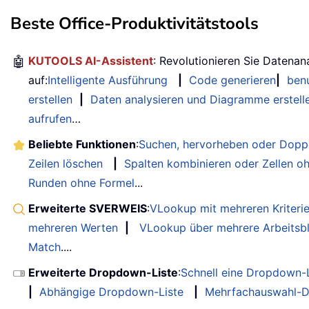
Beste Office-Produktivitätstools
🤖
KUTOOLS AI-Assistent
: Revolutionieren Sie Datenan
auf:
Intelligente Ausführung
|
Code generieren
|
benu
erstellen
|
Daten analysieren und Diagramme erstell
aufrufen
…
Beliebte Funktionen
:
Suchen, hervorheben oder Doppe
Zeilen löschen
|
Spalten kombinieren oder Zellen o
Runden ohne Formel
...
Erweiterte SVERWEIS
:
VLookup mit mehreren Kriteri
mehreren Werten
|
VLookup über mehrere Arbeitsbl
Match
....
Erweiterte Dropdown-Liste
:
Schnell eine Dropdown-L
|
Abhängige Dropdown-Liste
|
Mehrfachauswahl-D