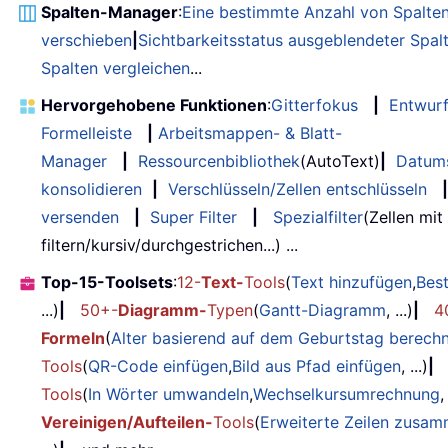
Spalten-Manager
:
Eine bestimmte Anzahl von Spalte
verschieben
|
Sichtbarkeitsstatus ausgeblendeter Spal
Spalten vergleichen
...
Hervorgehobene Funktionen
:
Gitterfokus
|
Entwur
Formelleiste
|
Arbeitsmappen- & Blatt-
Manager
|
Ressourcenbibliothek
(AutoText)
|
Datum
konsolidieren
|
Verschlüsseln/Zellen entschlüsseln
|
versenden
|
Super Filter
|
Spezialfilter
(Zellen mit
filtern/kursiv/durchgestrichen...) ...
Top-15-Toolsets
:
12-
Text-
Tools
(
Text hinzufügen
,
Bes
...)
|
50+-
Diagramm-
Typen
(
Gantt-Diagramm
, ...)
|
4
Formeln
(
Alter basierend auf dem Geburtstag berech
Tools
(
QR-Code einfügen
,
Bild aus Pfad einfügen
, ...)
|
Tools
(
In Wörter umwandeln
,
Wechselkursumrechnung
,
Vereinigen/Aufteilen-
Tools
(
Erweiterte Zeilen zusa