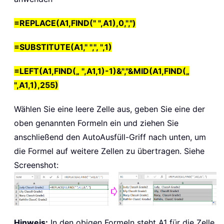
=REPLACE(A1,FIND(" ",A1),0,",")
=SUBSTITUTE(A1," ",", ",1)
=LEFT(A1,FIND(„ ",A1,1)-1)&","&MID(A1,FIND(„
",A1,1),255)
Wählen Sie eine leere Zelle aus, geben Sie eine der
oben genannten Formeln ein und ziehen Sie
anschließend den AutoAusfüll-Griff nach unten, um
die Formel auf weitere Zellen zu übertragen. Siehe
Screenshot:
Hinweis:
In den obigen Formeln steht A1 für die Zelle,