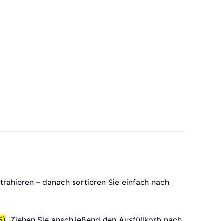
extrahieren – danach sortieren Sie einfach nach
5)
. Ziehen Sie anschließend den Ausfüllkorb nach