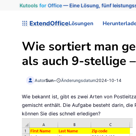
Kutools
for
Office
— Eine Lösung, fünf leistungss
ExtendOffice
Lösungen
Herunterlad
Wie sortiert man ge
als auch 9-stellige 
Autor
Sun
•
Änderungsdatum
2024-10-14
Wie bekannt ist, gibt es zwei Arten von Postleitzah
gemischt enthält. Die Aufgabe besteht darin, die 
können Sie dies schnell erledigen?