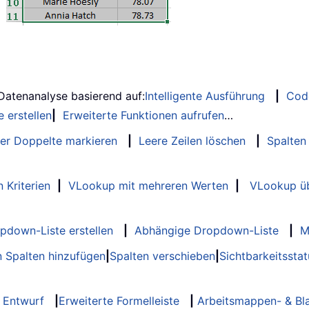
 Datenanalyse basierend auf:
Intelligente Ausführung
|
Cod
 erstellen
|
Erweiterte Funktionen aufrufen
…
er Doppelte markieren
|
Leere Zeilen löschen
|
Spalten
 Kriterien
|
VLookup mit mehreren Werten
|
VLookup üb
opdown-Liste erstellen
|
Abhängige Dropdown-Liste
|
M
 Spalten hinzufügen
|
Spalten verschieben
|
Sichtbarkeitssta
Entwurf
|
Erweiterte Formelleiste
|
Arbeitsmappen- & Bla