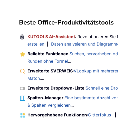
Beste Office-Produktivitätstools
🤖
KUTOOLS AI-Assistent
: Revolutionieren Sie
erstellen
|
Daten analysieren und Diagramme
Beliebte Funktionen
:
Suchen, hervorheben od
Runden ohne Formel
...
Erweiterte SVERWEIS
:
VLookup mit mehreren
Match
....
Erweiterte Dropdown-Liste
:
Schnell eine Dr
Spalten-Manager
:
Eine bestimmte Anzahl von
& Spalten vergleichen
...
Hervorgehobene Funktionen
:
Gitterfokus
|