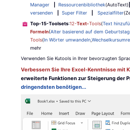
Manager
|
Ressourcenbibliothek
(AutoText)
versenden
|
Super Filter
|
Spezialfilter
(Ze
Top-15-Toolsets
:
12-
Text-
Tools
(
Text hinzuf
Formeln
(
Alter basierend auf dem Geburtsta
Tools
(
In Wörter umwandeln
,
Wechselkursumr
mehr
Verwenden Sie Kutools in Ihrer bevorzugten Sprac
Verbessern Sie Ihre Excel-Kenntnisse mit Ku
erweiterte Funktionen zur Steigerung der Pr
dringendsten benötigen...