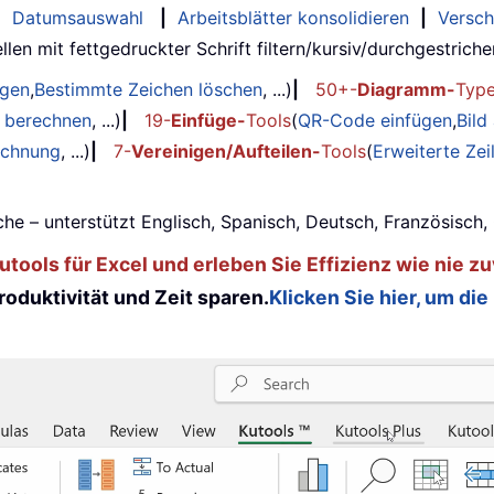
|
Datumsauswahl
|
Arbeitsblätter konsolidieren
|
Versch
llen mit fettgedruckter Schrift filtern/kursiv/durchgestrichen..
ügen
,
Bestimmte Zeichen löschen
, ...)
|
50+-
Diagramm-
Typ
g berechnen
, ...)
|
19-
Einfüge-
Tools
(
QR-Code einfügen
,
Bild
echnung
, ...)
|
7-
Vereinigen/Aufteilen-
Tools
(
Erweiterte Ze
he – unterstützt Englisch, Spanisch, Deutsch, Französisch
tools für Excel und erleben Sie Effizienz wie nie zu
oduktivität und Zeit sparen.
Klicken Sie hier, um die