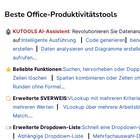
Beste Office-Produktivitätstools
🤖
KUTOOLS AI-Assistent
: Revolutionieren Sie Datenan
auf:
Intelligente Ausführung
|
Code generieren
|
benu
erstellen
|
Daten analysieren und Diagramme erstell
aufrufen
…
Beliebte Funktionen
:
Suchen, hervorheben oder Doppe
Zeilen löschen
|
Spalten kombinieren oder Zellen o
Runden ohne Formel
...
Erweiterte SVERWEIS
:
VLookup mit mehreren Kriteri
mehreren Werten
|
VLookup über mehrere Arbeitsbl
Match
....
Erweiterte Dropdown-Liste
:
Schnell eine Dropdown-L
|
Abhängige Dropdown-Liste
|
Mehrfachauswahl-D