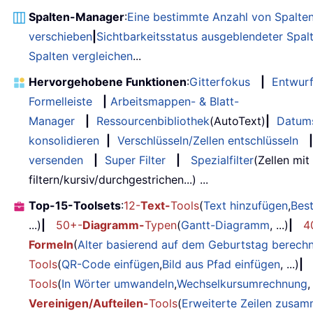
Spalten-Manager
:
Eine bestimmte Anzahl von Spalte
verschieben
|
Sichtbarkeitsstatus ausgeblendeter Spal
Spalten vergleichen
...
Hervorgehobene Funktionen
:
Gitterfokus
|
Entwur
Formelleiste
|
Arbeitsmappen- & Blatt-
Manager
|
Ressourcenbibliothek
(AutoText)
|
Datum
konsolidieren
|
Verschlüsseln/Zellen entschlüsseln
|
versenden
|
Super Filter
|
Spezialfilter
(Zellen mit
filtern/kursiv/durchgestrichen...) ...
Top-15-Toolsets
:
12-
Text-
Tools
(
Text hinzufügen
,
Bes
...)
|
50+-
Diagramm-
Typen
(
Gantt-Diagramm
, ...)
|
4
Formeln
(
Alter basierend auf dem Geburtstag berech
Tools
(
QR-Code einfügen
,
Bild aus Pfad einfügen
, ...)
|
Tools
(
In Wörter umwandeln
,
Wechselkursumrechnung
,
Vereinigen/Aufteilen-
Tools
(
Erweiterte Zeilen zusa