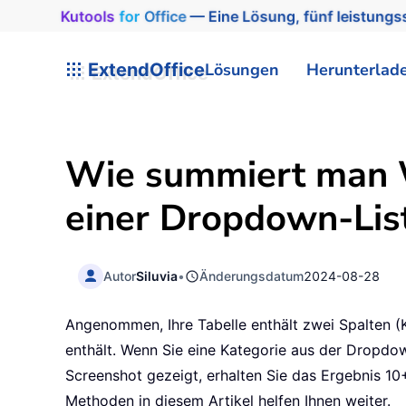
Kutools
for
Office
— Eine Lösung, fünf leistungss
ExtendOffice
Lösungen
Herunterlad
Wie summiert man W
einer Dropdown-Lis
Autor
Siluvia
•
Änderungsdatum
2024-08-28
Angenommen, Ihre Tabelle enthält zwei Spalten (K
enthält. Wenn Sie eine Kategorie aus der Dropdo
Screenshot gezeigt, erhalten Sie das Ergebnis 1
Methoden in diesem Artikel helfen Ihnen weiter.