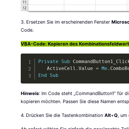
3. Ersetzen Sie im erscheinenden Fenster
Microso
Code.
VBA-Code: Kopieren des Kombinationsfeldwerts 
Private
Sub
 CommandButton1_Clic
   ActiveCell
.
Value 
=
Me
.
ComboB
End
Sub
Hinweis
: Im Code steht „CommandButton1“ für di
kopieren möchten. Passen Sie diese Namen entsp
4. Drücken Sie die Tastenkombination
Alt
+
Q
, um