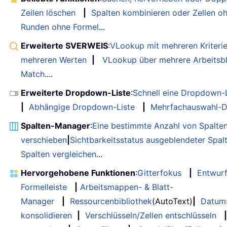
Zeilen löschen
|
Spalten kombinieren oder Zellen o
Runden ohne Formel
...
Erweiterte SVERWEIS
:
VLookup mit mehreren Kriteri
mehreren Werten
|
VLookup über mehrere Arbeitsbl
Match
....
Erweiterte Dropdown-Liste
:
Schnell eine Dropdown-L
|
Abhängige Dropdown-Liste
|
Mehrfachauswahl-D
Spalten-Manager
:
Eine bestimmte Anzahl von Spalte
verschieben
|
Sichtbarkeitsstatus ausgeblendeter Spal
Spalten vergleichen
...
Hervorgehobene Funktionen
:
Gitterfokus
|
Entwur
Formelleiste
|
Arbeitsmappen- & Blatt-
Manager
|
Ressourcenbibliothek
(AutoText)
|
Datum
konsolidieren
|
Verschlüsseln/Zellen entschlüsseln
|