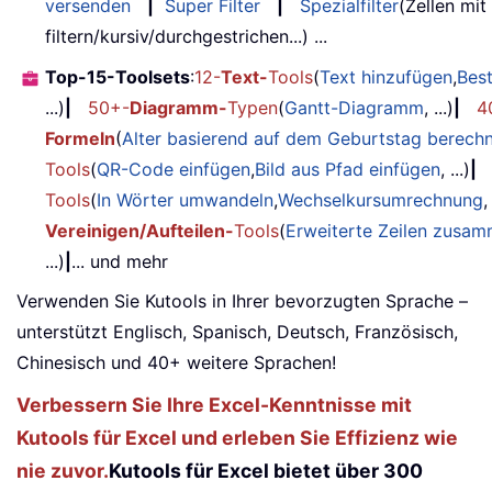
versenden
|
Super Filter
|
Spezialfilter
(Zellen mit
filtern/kursiv/durchgestrichen...) ...
Top-15-Toolsets
:
12-
Text-
Tools
(
Text hinzufügen
,
Bes
...)
|
50+-
Diagramm-
Typen
(
Gantt-Diagramm
, ...)
|
4
Formeln
(
Alter basierend auf dem Geburtstag berech
Tools
(
QR-Code einfügen
,
Bild aus Pfad einfügen
, ...)
|
Tools
(
In Wörter umwandeln
,
Wechselkursumrechnung
,
Vereinigen/Aufteilen-
Tools
(
Erweiterte Zeilen zusa
...)
|
... und mehr
Verwenden Sie Kutools in Ihrer bevorzugten Sprache –
unterstützt Englisch, Spanisch, Deutsch, Französisch,
Chinesisch und 40+ weitere Sprachen!
Verbessern Sie Ihre Excel-Kenntnisse mit
Kutools für Excel und erleben Sie Effizienz wie
nie zuvor.
Kutools für Excel bietet über 300