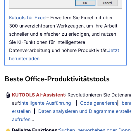
Kutools für Excel
– Erweitern Sie Excel mit über
300 unverzichtbaren Werkzeugen, um Ihre Arbeit
schneller und einfacher zu erledigen, und nutzen
Sie KI-Funktionen für intelligentere
Datenverarbeitung und höhere Produktivität.
Jetzt
herunterladen
Beste Office-Produktivitätstools
🤖
KUTOOLS AI-Assistent
: Revolutionieren Sie Datenan
auf:
Intelligente Ausführung
|
Code generieren
|
benu
erstellen
|
Daten analysieren und Diagramme erstell
aufrufen
…
Beliebte Funktionen
:
Suchen, hervorheben oder Doppe