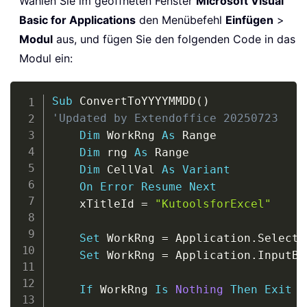
Wählen Sie im geöffneten Fenster
Microsoft Visual
Basic for Applications
den Menübefehl
Einfügen
>
Modul
aus, und fügen Sie den folgenden Code in das
Modul ein:
Copy
Sub
 ConvertToYYYYMMDD
(
)
'Updated by Extendoffice 20250723
Dim
 WorkRng 
As
 Range

Dim
 rng 
As
 Range

Dim
 CellVal 
As
Variant
On
Error
Resume
Next
    xTitleId 
=
"KutoolsforExcel"
Set
 WorkRng 
=
 Application
.
Selectio
Set
 WorkRng 
=
 Application
.
InputBo
If
 WorkRng 
Is
Nothing
Then
Exit
S