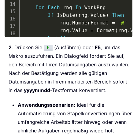
For
Each
 rng 
In
 WorkRng

If
 IsDate
(
rng
.
Value
)
Then
            rng
.
NumberFormat 
=
"@"
            rng
.
Value 
=
 Format
(
rng
.
Va
End
If
Next
2
. Drücken Sie
(Ausführen) oder
F5
, um das
Makro auszuführen. Ein Dialogfeld fordert Sie auf,
    WorkRng
.
Columns
.
den Bereich mit Ihren Datumsangaben auszuwählen.
End
Sub
Nach der Bestätigung werden alle gültigen
Datumsangaben in Ihrem markierten Bereich sofort
in das
yyyymmdd
-Textformat konvertiert.
Anwendungsszenarien:
Ideal für die
Automatisierung von Stapelkonvertierungen über
umfangreiche Arbeitsblätter hinweg oder wenn
ähnliche Aufgaben regelmäßig wiederholt