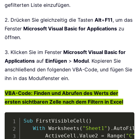
gefilterten Liste einzufügen.
2. Drücken Sie gleichzeitig die Tasten
Alt
+
F11
, um das
Fenster
Microsoft Visual Basic for Applications
zu
öffnen.
3. Klicken Sie im Fenster
Microsoft Visual Basic for
Applications
auf
Einfügen
>
Modul
. Kopieren Sie
anschließend den folgenden VBA-Code, und fügen Sie
ihn in das Modulfenster ein.
VBA-Code: Finden und Abrufen des Werts der
ersten sichtbaren Zelle nach dem Filtern in Excel
Copy
Sub
 FirstVisibleCell
(
)
With
 Worksheets
(
"Sheet1"
)
.
AutoFilt
       ActiveCell
.
Value2 
=
 Range
(
"C"