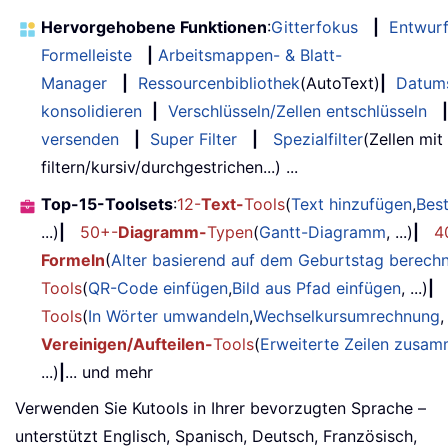
Hervorgehobene Funktionen
:
Gitterfokus
|
Entwur
Formelleiste
|
Arbeitsmappen- & Blatt-
Manager
|
Ressourcenbibliothek
(AutoText)
|
Datum
konsolidieren
|
Verschlüsseln/Zellen entschlüsseln
|
versenden
|
Super Filter
|
Spezialfilter
(Zellen mit
filtern/kursiv/durchgestrichen...) ...
Top-15-Toolsets
:
12-
Text-
Tools
(
Text hinzufügen
,
Bes
...)
|
50+-
Diagramm-
Typen
(
Gantt-Diagramm
, ...)
|
4
Formeln
(
Alter basierend auf dem Geburtstag berech
Tools
(
QR-Code einfügen
,
Bild aus Pfad einfügen
, ...)
|
Tools
(
In Wörter umwandeln
,
Wechselkursumrechnung
,
Vereinigen/Aufteilen-
Tools
(
Erweiterte Zeilen zusa
...)
|
... und mehr
Verwenden Sie Kutools in Ihrer bevorzugten Sprache –
unterstützt Englisch, Spanisch, Deutsch, Französisch,