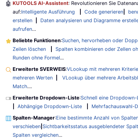
🤖
KUTOOLS AI-Assistent
: Revolutionieren Sie Datenan
auf:
Intelligente Ausführung
|
Code generieren
|
benu
erstellen
|
Daten analysieren und Diagramme erstell
aufrufen
…
Beliebte Funktionen
:
Suchen, hervorheben oder Doppe
Zeilen löschen
|
Spalten kombinieren oder Zellen o
Runden ohne Formel
...
Erweiterte SVERWEIS
:
VLookup mit mehreren Kriteri
mehreren Werten
|
VLookup über mehrere Arbeitsbl
Match
....
Erweiterte Dropdown-Liste
:
Schnell eine Dropdown-L
|
Abhängige Dropdown-Liste
|
Mehrfachauswahl-D
Spalten-Manager
:
Eine bestimmte Anzahl von Spalte
verschieben
|
Sichtbarkeitsstatus ausgeblendeter Spal
Spalten vergleichen
...