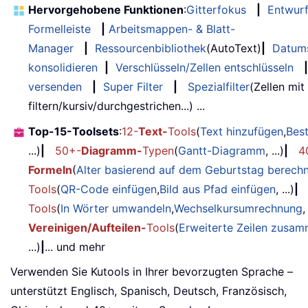
Hervorgehobene Funktionen
:
Gitterfokus
|
Entwur
Formelleiste
|
Arbeitsmappen- & Blatt-
Manager
|
Ressourcenbibliothek
(AutoText)
|
Datum
konsolidieren
|
Verschlüsseln/Zellen entschlüsseln
|
versenden
|
Super Filter
|
Spezialfilter
(Zellen mit
filtern/kursiv/durchgestrichen...) ...
Top-15-Toolsets
:
12-
Text-
Tools
(
Text hinzufügen
,
Bes
...)
|
50+-
Diagramm-
Typen
(
Gantt-Diagramm
, ...)
|
4
Formeln
(
Alter basierend auf dem Geburtstag berech
Tools
(
QR-Code einfügen
,
Bild aus Pfad einfügen
, ...)
|
Tools
(
In Wörter umwandeln
,
Wechselkursumrechnung
,
Vereinigen/Aufteilen-
Tools
(
Erweiterte Zeilen zusa
...)
|
... und mehr
Verwenden Sie Kutools in Ihrer bevorzugten Sprache –
unterstützt Englisch, Spanisch, Deutsch, Französisch,