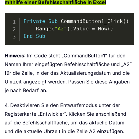
mithilfe einer Befehlsschaltfläche in Excel
Copy
Private
Sub
 CommandButton1_Click
(
)
    Range
(
"A2"
)
.
Value 
=
 Now
(
)
End
Sub
Hinweis
: Im Code steht „CommandButton1“ für den
Namen Ihrer eingefügten Befehlsschaltfläche und „A2“
für die Zelle, in der das Aktualisierungsdatum und die
Uhrzeit angezeigt werden. Passen Sie diese Angaben
je nach Bedarf an.
4. Deaktivieren Sie den Entwurfsmodus unter der
Registerkarte „Entwickler“. Klicken Sie anschließend
auf die Befehlsschaltfläche, um das aktuelle Datum
und die aktuelle Uhrzeit in die Zelle A2 einzufügen.