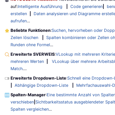
auf:
Intelligente Ausführung
|
Code generieren
|
benu
erstellen
|
Daten analysieren und Diagramme erstell
aufrufen
…
Beliebte Funktionen
:
Suchen, hervorheben oder Doppe
Zeilen löschen
|
Spalten kombinieren oder Zellen o
Runden ohne Formel
...
Erweiterte SVERWEIS
:
VLookup mit mehreren Kriteri
mehreren Werten
|
VLookup über mehrere Arbeitsbl
Match
....
Erweiterte Dropdown-Liste
:
Schnell eine Dropdown-L
|
Abhängige Dropdown-Liste
|
Mehrfachauswahl-D
Spalten-Manager
:
Eine bestimmte Anzahl von Spalte
verschieben
|
Sichtbarkeitsstatus ausgeblendeter Spal
Spalten vergleichen
...