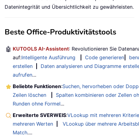
Datenintegrität und Übersichtlichkeit zu gewährleisten.
Beste Office-Produktivitätstools
🤖
KUTOOLS AI-Assistent
: Revolutionieren Sie Datenan
auf:
Intelligente Ausführung
|
Code generieren
|
benu
erstellen
|
Daten analysieren und Diagramme erstell
aufrufen
…
Beliebte Funktionen
:
Suchen, hervorheben oder Doppe
Zeilen löschen
|
Spalten kombinieren oder Zellen o
Runden ohne Formel
...
Erweiterte SVERWEIS
:
VLookup mit mehreren Kriteri
mehreren Werten
|
VLookup über mehrere Arbeitsbl
Match
....