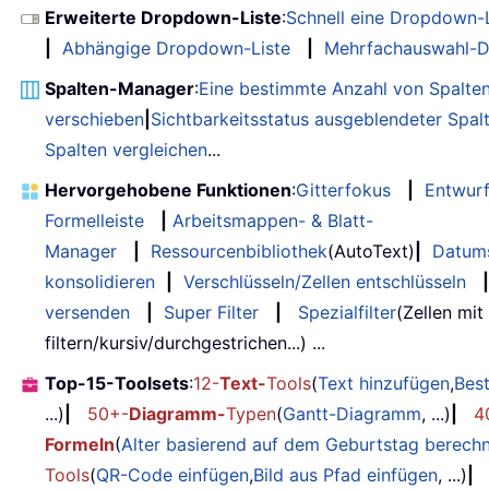
Erweiterte Dropdown-Liste
:
Schnell eine Dropdown-L
|
Abhängige Dropdown-Liste
|
Mehrfachauswahl-D
Spalten-Manager
:
Eine bestimmte Anzahl von Spalte
verschieben
|
Sichtbarkeitsstatus ausgeblendeter Spal
Spalten vergleichen
...
Hervorgehobene Funktionen
:
Gitterfokus
|
Entwur
Formelleiste
|
Arbeitsmappen- & Blatt-
Manager
|
Ressourcenbibliothek
(AutoText)
|
Datum
konsolidieren
|
Verschlüsseln/Zellen entschlüsseln
|
versenden
|
Super Filter
|
Spezialfilter
(Zellen mit
filtern/kursiv/durchgestrichen...) ...
Top-15-Toolsets
:
12-
Text-
Tools
(
Text hinzufügen
,
Bes
...)
|
50+-
Diagramm-
Typen
(
Gantt-Diagramm
, ...)
|
4
Formeln
(
Alter basierend auf dem Geburtstag berech
Tools
(
QR-Code einfügen
,
Bild aus Pfad einfügen
, ...)
|