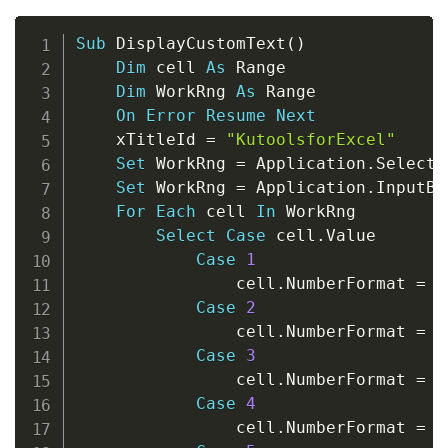
Copy
Sub
 DisplayCustomText
(
)
Dim
 cell 
As
 Range

Dim
 WorkRng 
As
 Range

On
Error
Resume
Next
    xTitleId 
=
"KutoolsforExcel"
Set
 WorkRng 
=
 Application
.
Selectio
Set
 WorkRng 
=
 Application
.
InputBo
For
Each
 cell 
In
 WorkRng

Select
Case
 cell
.
Value

Case
1
                cell
.
NumberFormat 
=
"
Case
2
                cell
.
NumberFormat 
=
"
Case
3
                cell
.
NumberFormat 
=
"
Case
4
                cell
.
NumberFormat 
=
"