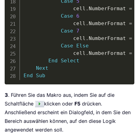
Case
5
                cell
.
NumberFormat 
=
"
Case
6
                cell
.
NumberFormat 
=
"
Case
7
                cell
.
NumberFormat 
=
"
Case
Else
                cell
.
NumberFormat 
=
"
End
Select
Next
End
Sub
3
. Führen Sie das Makro aus, indem Sie auf die
Schaltfläche
klicken oder
F5
drücken.
Anschließend erscheint ein Dialogfeld, in dem Sie den
Bereich auswählen können, auf den diese Logik
angewendet werden soll.