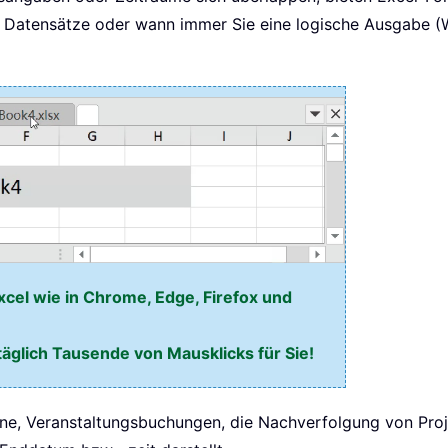
roße Datensätze oder wann immer Sie eine logische Ausgabe
xcel wie in Chrome, Edge, Firefox und
täglich Tausende von Mausklicks für Sie!
äne, Veranstaltungsbuchungen, die Nachverfolgung von Pro