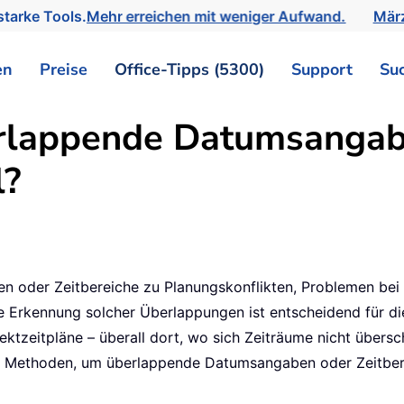
tarke Tools.
Mehr erreichen mit weniger Aufwand.
März
en
Preise
Office-Tipps (5300)
Support
Su
erlappende Datumsangab
l?
 oder Zeitbereiche zu Planungskonflikten, Problemen bei 
te Erkennung solcher Überlappungen ist entscheidend für di
zeitpläne – überall dort, wo sich Zeiträume nicht überschne
n Methoden, um überlappende Datumsangaben oder Zeitbereic