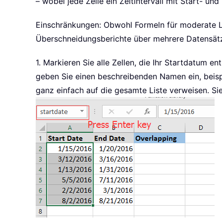
– wobei jede Zeile ein Zeitintervall mit Start- und
Einschränkungen: Obwohl Formeln für moderate Lis
Überschneidungsberichte über mehrere Datensät
1. Markieren Sie alle Zellen, die Ihr Startdatum e
geben Sie einen beschreibenden Namen ein, beis
ganz einfach auf die gesamte Liste verweisen. Si