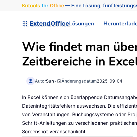
Kutools
for
Office
— Eine Lösung, fünf leistungss
ExtendOffice
Lösungen
Herunterlad
Wie findet man üb
Zeitbereiche in Exce
Autor
Sun
•
Änderungsdatum
2025-09-04
In Excel können sich überlappende Datumsangaben
Datenintegritätsfehlern auswachsen. Die effizien
von Veranstaltungen, Buchungssysteme oder Projekt
Schritt-Anleitungen zu verschiedenen praktische
Screenshot veranschaulicht.