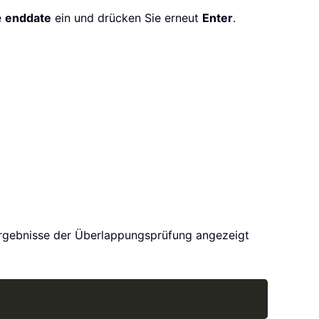
e
enddate
ein und drücken Sie erneut
Enter
.
ie Ergebnisse der Überlappungsprüfung angezeigt
Copy