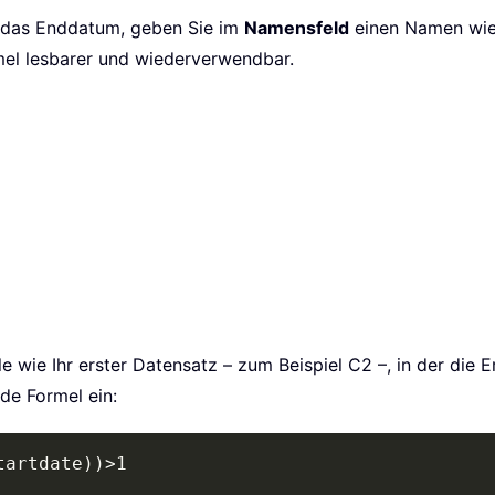
ür das Enddatum, geben Sie im
Namensfeld
einen Namen wi
mel lesbarer und wiederverwendbar.
Zeile wie Ihr erster Datensatz – zum Beispiel C2 –, in der d
de Formel ein:
tartdate))>1