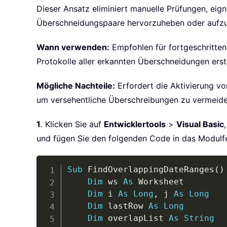
Dieser Ansatz eliminiert manuelle Prüfungen, eig
Überschneidungspaare hervorzuheben oder aufzul
Wann verwenden:
Empfohlen für fortgeschritte
Protokolle aller erkannten Überschneidungen ers
Mögliche Nachteile:
Erfordert die Aktivierung v
um versehentliche Überschreibungen zu vermeide
1
. Klicken Sie auf
Entwicklertools
>
Visual Basic
und fügen Sie den folgenden Code in das Modulfe
Sub
 FindOverlappingDateRanges
(
)
Dim
 ws 
As
 Worksheet

Dim
 i 
As
Long
,
 j 
As
Long
Dim
 lastRow 
As
Long
Dim
 overlapList 
As
String