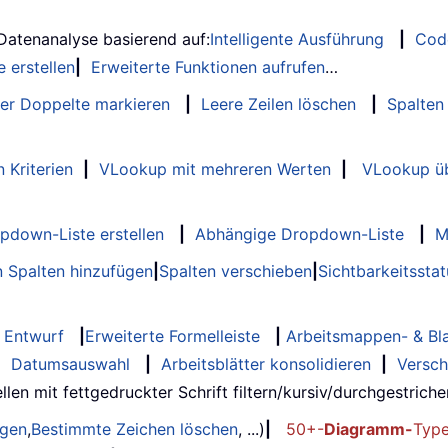
 Datenanalyse basierend auf:
Intelligente Ausführung
|
Cod
 erstellen
|
Erweiterte Funktionen aufrufen
…
er Doppelte markieren
|
Leere Zeilen löschen
|
Spalten
 Kriterien
|
VLookup mit mehreren Werten
|
VLookup üb
opdown-Liste erstellen
|
Abhängige Dropdown-Liste
|
M
 Spalten hinzufügen
|
Spalten verschieben
|
Sichtbarkeitssta
Entwurf
|
Erweiterte Formelleiste
|
Arbeitsmappen- & Bla
|
Datumsauswahl
|
Arbeitsblätter konsolidieren
|
Versch
llen mit fettgedruckter Schrift filtern/kursiv/durchgestrichen..
ügen
,
Bestimmte Zeichen löschen
, ...)
|
50+-
Diagramm-
Typ