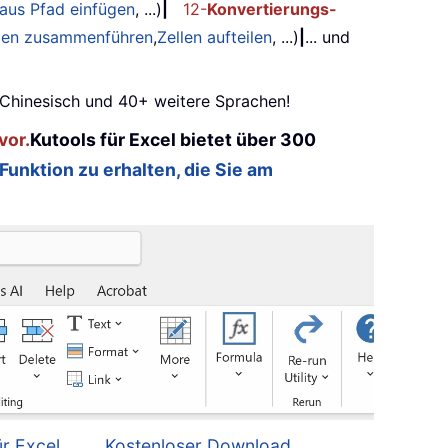
 aus Pfad einfügen
, ...)
|
12-
Konvertierungs-
ilen zusammenführen
,
Zellen aufteilen
, ...)
|
... und
, Chinesisch und 40+ weitere Sprachen!
vor.
Kutools für Excel bietet über 300
 Funktion zu erhalten, die Sie am
r Excel...
Kostenloser Download...