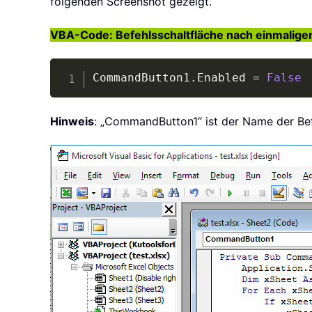
folgenden Screenshot gezeigt.
VBA-Code: Befehlsschaltfläche nach einmaligem 
CommandButton1
.
Enabled 
=
False
Hinweis
: „CommandButton1“ ist der Name der Bef