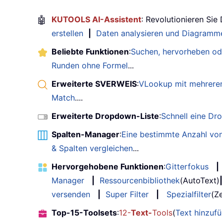
🤖
KUTOOLS AI-Assistent
: Revolutionieren Sie
erstellen
|
Daten analysieren und Diagramme
Beliebte Funktionen
:
Suchen, hervorheben od
Runden ohne Formel
...
Erweiterte SVERWEIS
:
VLookup mit mehreren
Match
....
Erweiterte Dropdown-Liste
:
Schnell eine Dr
Spalten-Manager
:
Eine bestimmte Anzahl von
& Spalten vergleichen
...
Hervorgehobene Funktionen
:
Gitterfokus
|
Manager
|
Ressourcenbibliothek
(AutoText)
versenden
|
Super Filter
|
Spezialfilter
(Ze
Top-15-Toolsets
:
12-
Text-
Tools
(
Text hinzuf