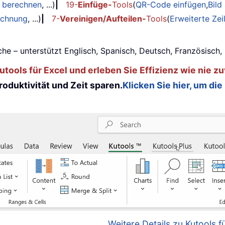
g berechnen
, ...)
|
19-
Einfüge-
Tools
(
QR-Code einfügen
,
Bild
echnung
, ...)
|
7-
Vereinigen/Aufteilen-
Tools
(
Erweiterte Ze
he – unterstützt Englisch, Spanisch, Deutsch, Französisch
tools für Excel und erleben Sie Effizienz wie nie zu
oduktivität und Zeit sparen.
Klicken Sie hier, um die
Weitere Details zu Kutools fü