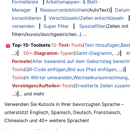
Formelleiste
|
Arbeitsmappen- & Blatt-
Manager
|
Ressourcenbibliothek
(AutoText)
|
Datum
konsolidieren
|
Verschlüsseln/Zellen entschlüsseln
|
versenden
|
Super Filter
|
Spezialfilter
(Zellen mit
filtern/kursiv/durchgestrichen...) ...
Top-15-Toolsets
:
12-
Text-
Tools
(
Text hinzufügen
,
Bes
...)
|
50+-
Diagramm-
Typen
(
Gantt-Diagramm
, ...)
|
4
Formeln
(
Alter basierend auf dem Geburtstag berech
Tools
(
QR-Code einfügen
,
Bild aus Pfad einfügen
, ...)
|
Tools
(
In Wörter umwandeln
,
Wechselkursumrechnung
,
Vereinigen/Aufteilen-
Tools
(
Erweiterte Zeilen zusa
...)
|
... und mehr
Verwenden Sie Kutools in Ihrer bevorzugten Sprache –
unterstützt Englisch, Spanisch, Deutsch, Französisch,
Chinesisch und 40+ weitere Sprachen!