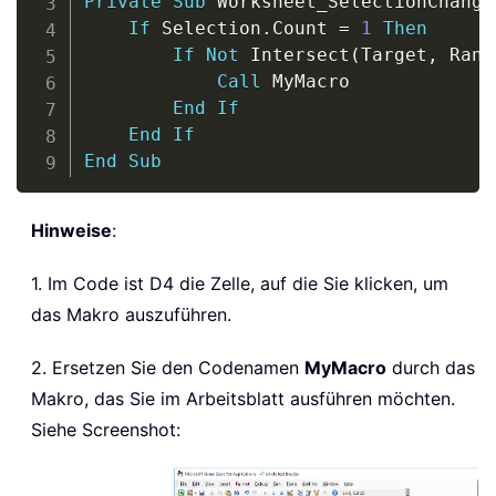
Private
Sub
 Worksheet_SelectionChange
If
 Selection
.
Count 
=
1
Then
If
Not
 Intersect
(
Target
,
 Rang
Call
 MyMacro

End
If
End
If
End
Sub
Hinweise
:
1. Im Code ist D4 die Zelle, auf die Sie klicken, um
das Makro auszuführen.
2. Ersetzen Sie den Codenamen
MyMacro
durch das
Makro, das Sie im Arbeitsblatt ausführen möchten.
Siehe Screenshot: