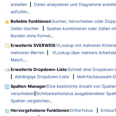
erstellen
|
Daten analysieren und Diagramme erstell
aufrufen
…
Beliebte Funktionen
:
Suchen, hervorheben oder Doppe
Zeilen löschen
|
Spalten kombinieren oder Zellen o
Runden ohne Formel
...
Erweiterte SVERWEIS
:
VLookup mit mehreren Kriteri
mehreren Werten
|
VLookup über mehrere Arbeitsbl
Match
....
Erweiterte Dropdown-Liste
:
Schnell eine Dropdown-L
|
Abhängige Dropdown-Liste
|
Mehrfachauswahl-D
Spalten-Manager
:
Eine bestimmte Anzahl von Spalte
verschieben
|
Sichtbarkeitsstatus ausgeblendeter Spal
Spalten vergleichen
...
Hervorgehobene Funktionen
:
Gitterfokus
|
Entwur