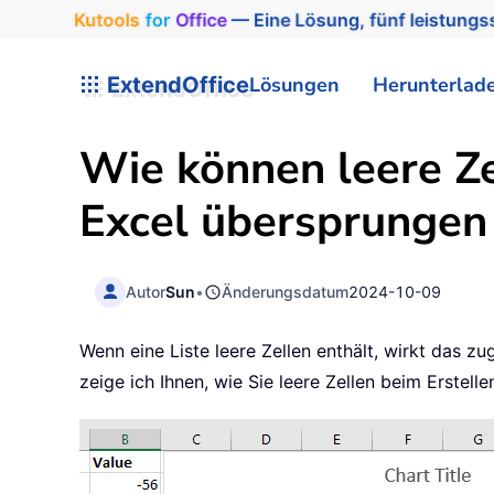
Kutools
for
Office
— Eine Lösung, fünf leistungss
ExtendOffice
Lösungen
Herunterlad
Wie können leere Ze
Excel übersprungen
Autor
Sun
•
Änderungsdatum
2024-10-09
Wenn eine Liste leere Zellen enthält, wirkt das 
zeige ich Ihnen, wie Sie leere Zellen beim Erstel