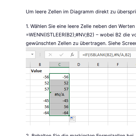
Um leere Zellen im Diagramm direkt zu überspr
1. Wählen Sie eine leere Zelle neben den Werte
=WENN(ISTLEER(B2);#NV;B2) – wobei B2 die von 
gewünschten Zellen zu übertragen. Siehe Scree
2. Behalten Sie die markierten Formelzellen bei,