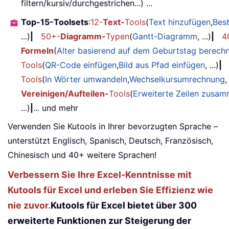
filtern/kursiv/durchgestrichen...) ...
Top-15-Toolsets
:
12-
Text-
Tools
(
Text hinzufügen
,
Bes
...)
|
50+-
Diagramm-
Typen
(
Gantt-Diagramm
, ...)
|
4
Formeln
(
Alter basierend auf dem Geburtstag berech
Tools
(
QR-Code einfügen
,
Bild aus Pfad einfügen
, ...)
|
Tools
(
In Wörter umwandeln
,
Wechselkursumrechnung
,
Vereinigen/Aufteilen-
Tools
(
Erweiterte Zeilen zusa
...)
|
... und mehr
Verwenden Sie Kutools in Ihrer bevorzugten Sprache –
unterstützt Englisch, Spanisch, Deutsch, Französisch,
Chinesisch und 40+ weitere Sprachen!
Verbessern Sie Ihre Excel-Kenntnisse mit
Kutools für Excel und erleben Sie Effizienz wie
nie zuvor.
Kutools für Excel bietet über 300
erweiterte Funktionen zur Steigerung der