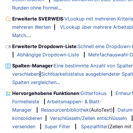
Runden ohne Formel
...
Erweiterte SVERWEIS
:
VLookup mit mehreren Kriteri
mehreren Werten
|
VLookup über mehrere Arbeitsbl
Match
....
Erweiterte Dropdown-Liste
:
Schnell eine Dropdown-L
|
Abhängige Dropdown-Liste
|
Mehrfachauswahl-D
Spalten-Manager
:
Eine bestimmte Anzahl von Spalte
verschieben
|
Sichtbarkeitsstatus ausgeblendeter Spal
Spalten vergleichen
...
Hervorgehobene Funktionen
:
Gitterfokus
|
Entwur
Formelleiste
|
Arbeitsmappen- & Blatt-
Manager
|
Ressourcenbibliothek
(AutoText)
|
Datum
konsolidieren
|
Verschlüsseln/Zellen entschlüsseln
|
versenden
|
Super Filter
|
Spezialfilter
(Zellen mit