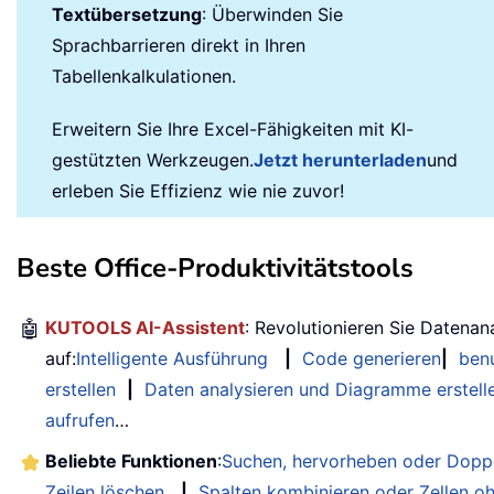
Textübersetzung
: Überwinden Sie
Sprachbarrieren direkt in Ihren
Tabellenkalkulationen.
Erweitern Sie Ihre Excel-Fähigkeiten mit KI-
gestützten Werkzeugen.
Jetzt herunterladen
und
erleben Sie Effizienz wie nie zuvor!
Beste Office-Produktivitätstools
🤖
KUTOOLS AI-Assistent
: Revolutionieren Sie Datenan
auf:
Intelligente Ausführung
|
Code generieren
|
benu
erstellen
|
Daten analysieren und Diagramme erstell
aufrufen
…
Beliebte Funktionen
:
Suchen, hervorheben oder Doppe
Zeilen löschen
|
Spalten kombinieren oder Zellen o