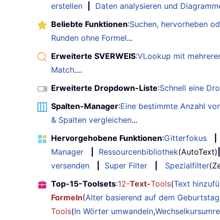
erstellen
|
Daten analysieren und Diagramme
Beliebte Funktionen
:
Suchen, hervorheben od
Runden ohne Formel
...
Erweiterte SVERWEIS
:
VLookup mit mehreren
Match
....
Erweiterte Dropdown-Liste
:
Schnell eine Dr
Spalten-Manager
:
Eine bestimmte Anzahl von
& Spalten vergleichen
...
Hervorgehobene Funktionen
:
Gitterfokus
|
Manager
|
Ressourcenbibliothek
(AutoText)
versenden
|
Super Filter
|
Spezialfilter
(Ze
Top-15-Toolsets
:
12-
Text-
Tools
(
Text hinzuf
Formeln
(
Alter basierend auf dem Geburtsta
Tools
(
In Wörter umwandeln
,
Wechselkursumr