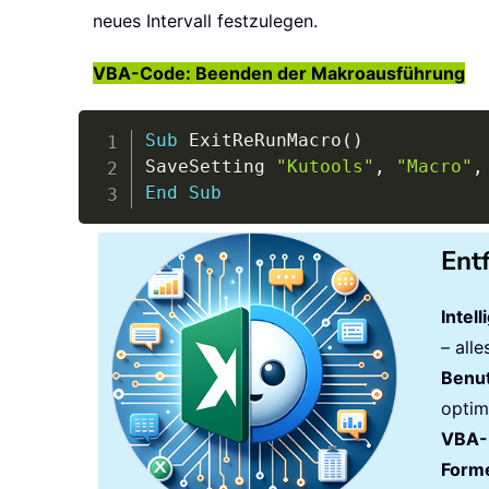
neues Intervall festzulegen.
VBA-Code: Beenden der Makroausführung
Sub
 ExitReRunMacro
(
)
SaveSetting 
"Kutools"
,
"Macro"
,
End
Sub
Ent
Intel
– all
Benut
optim
VBA-
Forme