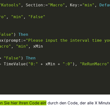
"Kutools"
,
 Section
:
=
"Macro"
,
 Key
:
=
"min"
,
Defa
ro"
,
"min"
,
"False"
False"
)
Then
ox
(
prompt
:
=
"Please input the interval time yo
acro"
,
"min"
,
 xMin

>
"False"
)
Then
+
 TimeValue
(
"0:"
+
 xMin 
+
":0"
)
,
"ReRunMacro"
n Sie hier Ihren Code ein‘
durch den Code, der alle X Minute