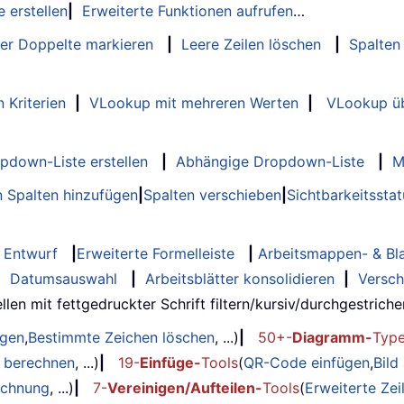
 erstellen
|
Erweiterte Funktionen aufrufen
…
er Doppelte markieren
|
Leere Zeilen löschen
|
Spalten
 Kriterien
|
VLookup mit mehreren Werten
|
VLookup üb
opdown-Liste erstellen
|
Abhängige Dropdown-Liste
|
M
 Spalten hinzufügen
|
Spalten verschieben
|
Sichtbarkeitssta
Entwurf
|
Erweiterte Formelleiste
|
Arbeitsmappen- & Bla
|
Datumsauswahl
|
Arbeitsblätter konsolidieren
|
Versch
llen mit fettgedruckter Schrift filtern/kursiv/durchgestrichen..
ügen
,
Bestimmte Zeichen löschen
, ...)
|
50+-
Diagramm-
Typ
g berechnen
, ...)
|
19-
Einfüge-
Tools
(
QR-Code einfügen
,
Bild
echnung
, ...)
|
7-
Vereinigen/Aufteilen-
Tools
(
Erweiterte Ze