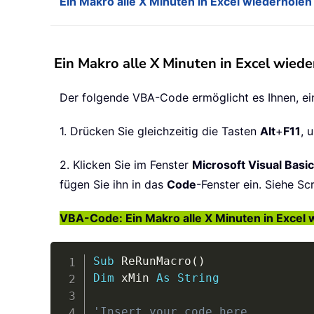
Ein Makro alle X Minuten in Excel wiederholen
Ein Makro alle X Minuten in Excel wiede
Der folgende VBA-Code ermöglicht es Ihnen, ein
1. Drücken Sie gleichzeitig die Tasten
Alt
+
F11
, 
2. Klicken Sie im Fenster
Microsoft Visual Basic
fügen Sie ihn in das
Code
-Fenster ein. Siehe Sc
VBA-Code: Ein Makro alle X Minuten in Excel 
Sub
 ReRunMacro
(
)
Dim
 xMin 
As
String
'Insert your code here