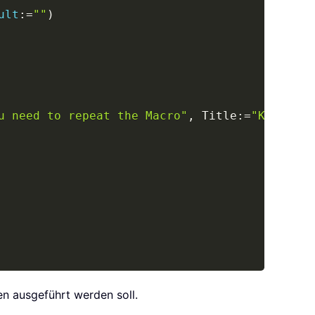
ult
:
=
""
)
u need to repeat the Macro"
,
 Title
:
=
"Kutools 
n ausgeführt werden soll.