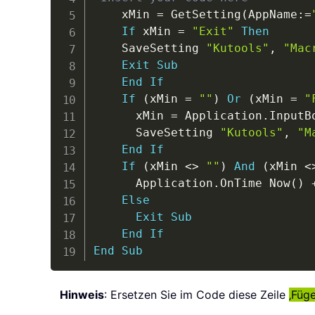
    xMin 
=
 GetSetting
(
AppName
:
=
If
 xMin 
=
"Exit"
Then
    SaveSetting 
"Kutools"
,
"Mac
Exit
Sub
End
If
If
(
xMin 
=
""
)
Or
(
xMin 
=
"
      xMin 
=
 Application
.
InputB
      SaveSetting 
"Kutools"
,
"M
End
If
If
(
xMin 
<
>
""
)
And
(
xMin 
<
      Application
.
OnTime Now
(
)
Else
Exit
Sub
End
If
End
Sub
Hinweis
: Ersetzen Sie im Code diese Zeile
‚Füge