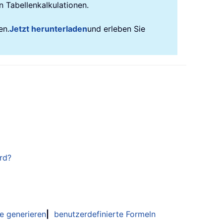
n Tabellenkalkulationen.
en.
Jetzt herunterladen
und erleben Sie
ird?
e generieren
|
benutzerdefinierte Formeln